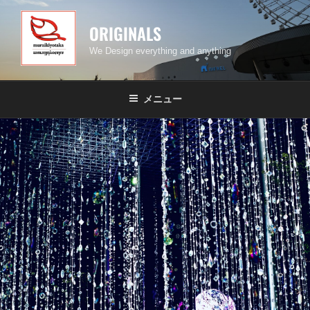
コ
ン
ORIGINALS
テ
We Design everything and anything
ン
ツ
へ
メニュー
ス
キ
ッ
プ