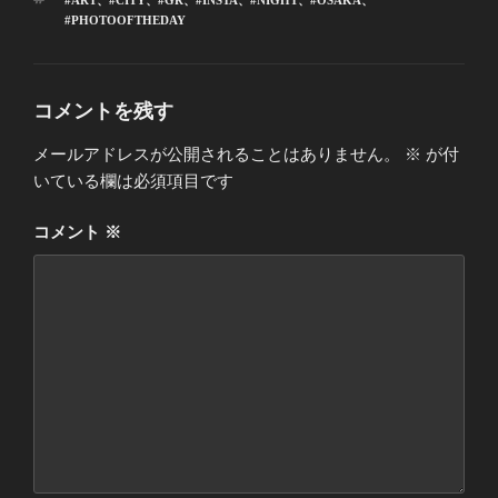
#ART
、
#CITY
、
#GR
、
#INSTA
、
#NIGHT
、
#OSAKA
、
ゴ
グ
#PHOTOOFTHEDAY
リ
ー
コメントを残す
メールアドレスが公開されることはありません。
※
が付
いている欄は必須項目です
コメント
※