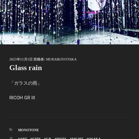
投
2025年11月1日
投稿者:
MURAIKIYOTAKA
稿
Glass rain
日:
「ガラスの雨」
RICOH GR III
カ
MONOTONE
テ
タ