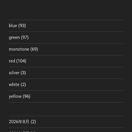
ー
稿
シ
ョ
ン
blue
(93)
green
(97)
monotone
(69)
red
(104)
silver
(3)
white
(2)
yellow
(96)
2026年8月
(2)