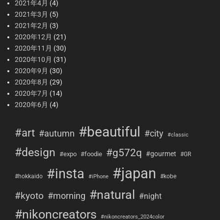
2021年4月
(4)
2021年3月
(5)
2021年2月
(3)
2020年12月
(21)
2020年11月
(30)
2020年10月
(31)
2020年9月
(30)
2020年8月
(29)
2020年7月
(14)
2020年6月
(4)
#beautiful
#art
#city
#autumn
#classic
#design
#g572q
#gourmet
#expo
#foodie
#GR
#japan
#insta
#hokkaido
#kobe
#iPhone
#natural
#kyoto
#morning
#night
#nikoncreators
#nikoncreators_2024color