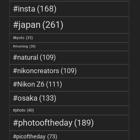
#insta
(168)
#japan
(261)
#kyoto
(35)
#morning
(30)
#natural
(109)
#nikoncreators
(109)
#Nikon Z6
(111)
#osaka
(133)
#photo
(40)
#photooftheday
(189)
#picoftheday
(73)