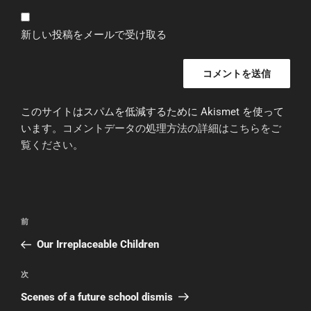
新しい投稿をメールで受け取る
このサイトはスパムを低減するために Akismet を使って
います。
コメントデータの処理方法の詳細はこちらをご
覧ください
。
投
前
前
稿
の
Our Irreplaceable Children
ナ
投
ビ
稿
次
次
ゲ
の
Scenes of a future school dismis
投