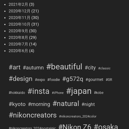
2021年2月
(3)
2020年12月
(21)
2020年11月
(30)
2020年10月
(31)
2020年9月
(30)
2020年8月
(29)
2020年7月
(14)
2020年6月
(4)
#beautiful
#art
#city
#autumn
#classic
#design
#g572q
#gourmet
#expo
#foodie
#GR
#japan
#insta
#hokkaido
#kobe
#iPhone
#natural
#kyoto
#morning
#night
#nikoncreators
#nikoncreators_2024color
#osaka
#Nikon Z6
#nikoncreators_2024nostalgic