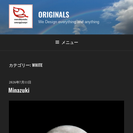
コ
ン
ORIGINALS
テ
We Design everything and anything
ン
ツ
へ
メニュー
ス
キ
ッ
カテゴリー:
WHITE
プ
投
2026年7月11日
Minazuki
稿
日: