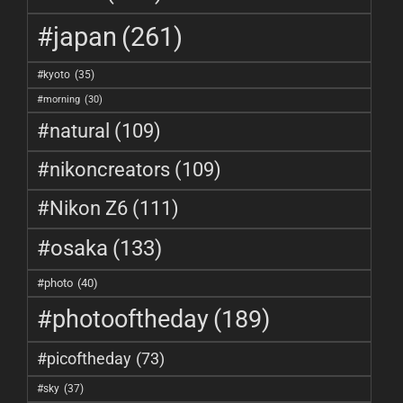
#japan
(261)
#kyoto
(35)
#morning
(30)
#natural
(109)
#nikoncreators
(109)
#Nikon Z6
(111)
#osaka
(133)
#photo
(40)
#photooftheday
(189)
#picoftheday
(73)
#sky
(37)