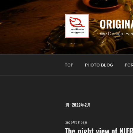
コ
ン
テ
ORIGIN
ン
ツ
We Design ever
へ
ス
キ
ッ
TOP
PHOTO BLOG
POR
プ
月:
2022年2月
投
2022年2月26日
The night view of NIF
稿
日: