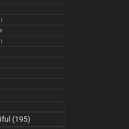
1)
0)
1)
ful
(195)