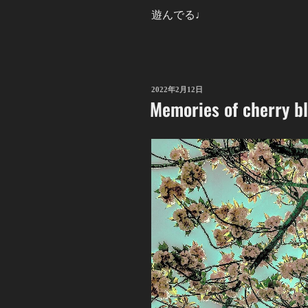
遊んでる♩
投
2022年2月12日
Memories of cherry bl
稿
日: