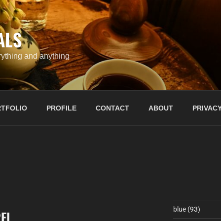
ALS
ything and anything
TFOLIO
PROFILE
CONTACT
ABOUT
PRIVACY
blue
(93)
REL