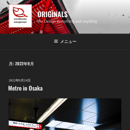
コ
ン
ORIGINALS
テ
We Design everything and anything
ン
ツ
へ
メニュー
ス
キ
ッ
月:
2022年9月
プ
投
2022年9月24日
Metro in Osaka
稿
日: