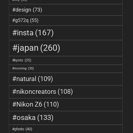
#design
(73)
#g572q
(55)
#insta
(167)
#japan
(260)
#kyoto
(35)
#morning
(30)
#natural
(109)
#nikoncreators
(108)
#Nikon Z6
(110)
#osaka
(133)
#photo
(40)