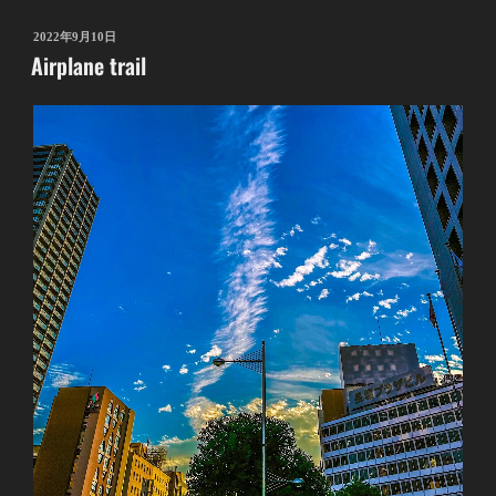
投
2022年9月10日
Airplane trail
稿
日: