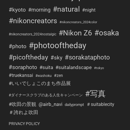
#natural
#kyoto
#morning
#night
#nikoncreators
#nikoncreators_2024color
#osaka
#Nikon Z6
#nikoncreators_2024nostalgic
#photooftheday
#photo
#picoftheday
#sorakataphoto
#sky
#soraphoto
#suita
#suitalandscape
#tokyo
#truekansai
#zen
#washoku
#いいでしょこのまち作品展
#写真
#ダイナースクラブのある人生キャンペーン
#吹田の景観
@airb_navi
＃suitablecity
dailyprompt
＃誇れよ吹田
PRIVACY POLICY