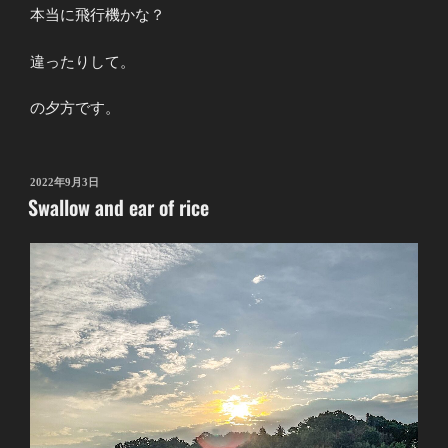
本当に飛行機かな？
違ったりして。
の夕方です。
投
2022年9月3日
Swallow and ear of rice
稿
日: