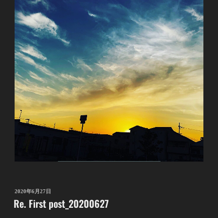
投
2020年6月27日
Re. First post_20200627
稿
日: