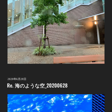
投
2020年6月28日
Re. 海のような空_20200628
稿
日: