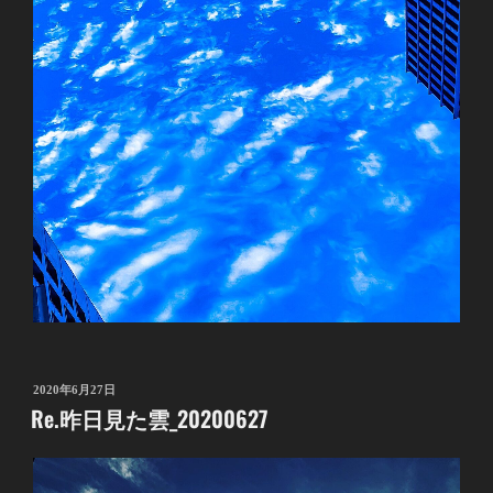
投
2020年6月27日
Re.昨日見た雲_20200627
稿
日: