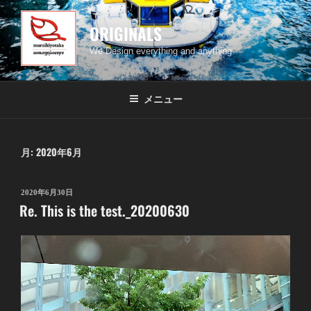
コ
ン
ORIGINALS
テ
We Design everything and anything
ン
ツ
へ
メニュー
ス
キ
ッ
月:
2020年6月
プ
投
2020年6月30日
Re. This is the test._20200630
稿
日: