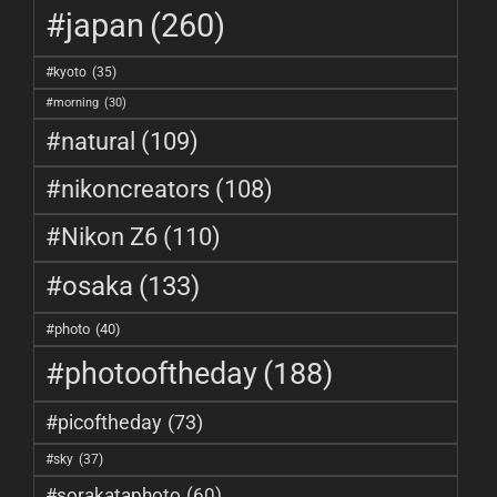
#japan
(260)
#kyoto
(35)
#morning
(30)
#natural
(109)
#nikoncreators
(108)
#Nikon Z6
(110)
#osaka
(133)
#photo
(40)
#photooftheday
(188)
#picoftheday
(73)
#sky
(37)
#sorakataphoto
(60)