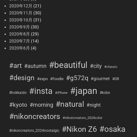
2020年12月
(21)
2020年11月
(30)
2020年10月
(31)
2020年9月
(30)
2020年8月
(29)
2020年7月
(14)
2020年6月
(4)
#beautiful
#art
#city
#autumn
#classic
#design
#g572q
#gourmet
#expo
#foodie
#GR
#japan
#insta
#hokkaido
#kobe
#iPhone
#natural
#kyoto
#morning
#night
#nikoncreators
#nikoncreators_2024color
#osaka
#Nikon Z6
#nikoncreators_2024nostalgic