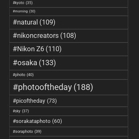
#kyoto
(35)
#morning
(30)
#natural
(109)
#nikoncreators
(108)
#Nikon Z6
(110)
#osaka
(133)
#photo
(40)
#photooftheday
(188)
#picoftheday
(73)
#sky
(37)
#sorakataphoto
(60)
#soraphoto
(39)