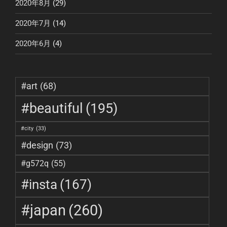
2020年8月
(29)
2020年7月
(14)
2020年6月
(4)
#art
(68)
#beautiful
(195)
#city
(33)
#design
(73)
#g572q
(55)
#insta
(167)
#japan
(260)