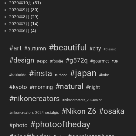
2020年10月
(31)
2020年9月
(30)
2020年8月
(29)
2020年7月
(14)
2020年6月
(4)
#beautiful
#art
#city
#autumn
#classic
#design
#g572q
#gourmet
#expo
#foodie
#GR
#japan
#insta
#hokkaido
#kobe
#iPhone
#natural
#kyoto
#morning
#night
#nikoncreators
#nikoncreators_2024color
#osaka
#Nikon Z6
#nikoncreators_2024nostalgic
#photooftheday
#photo