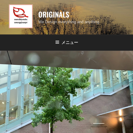
コ
ン
ORIGINALS
テ
We Design everything and anything
ン
ツ
へ
メニュー
ス
キ
ッ
プ