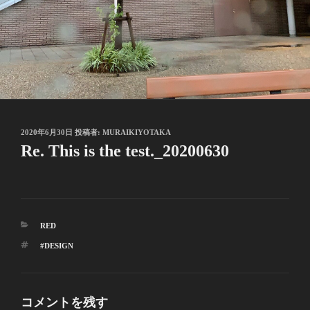
投
2020年6月30日
投稿者:
MURAIKIYOTAKA
稿
Re. This is the test._20200630
日:
カ
RED
テ
タ
#DESIGN
ゴ
グ
リ
ー
コメントを残す