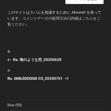
このサイトはスパムを低減するために Akismet を使って
います。
コメントデータの処理方法の詳細はこちらをご
覧ください
。
投
前
前
稿
の
Re. 海のような空_20200628
ナ
投
ビ
稿
次
次
ゲ
の
Re. SMILEDESIGN CO_20200701
投
ー
稿
シ
ョ
ン
blue
(93)