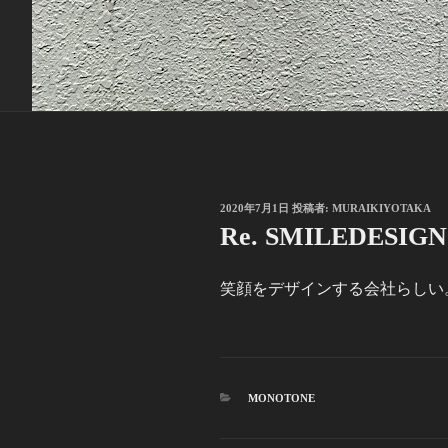
投
2020年7月1日
投稿者:
MURAIKIYOTAKA
稿
Re. SMILEDESIGN
日:
笑顔をデザインする会社らしい
カ
MONOTONE
テ
ゴ
リ