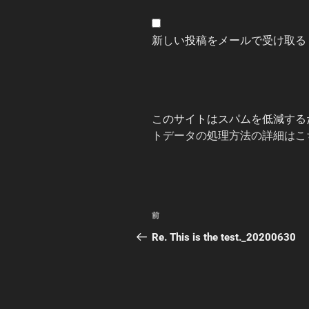
新しい投稿をメールで受け取る
このサイトはスパムを低減するため
トデータの処理方法の詳細はこ
投
前
前
稿
の
Re. This is the test._20200630
投
ナ
稿
ビ