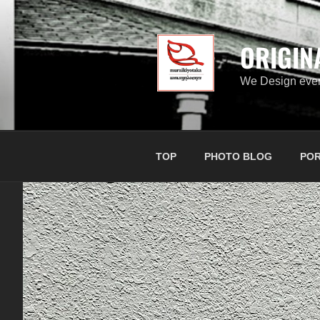
コ
ン
テ
ORIGIN
ン
ツ
We Design ever
へ
ス
キ
ッ
TOP
PHOTO BLOG
POR
プ