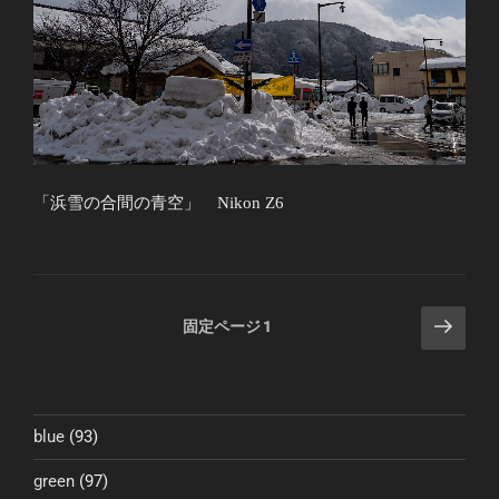
「浜雪の合間の青空」 Nikon Z6
投
次
固定ページ
1
稿
の
ペ
の
ー
ペ
ジ
blue
(93)
ー
ジ
green
(97)