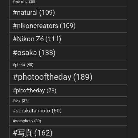
#morning
(30)
#natural
(109)
#nikoncreators
(109)
#Nikon Z6
(111)
#osaka
(133)
#photo
(40)
#photooftheday
(189)
#picoftheday
(73)
#sky
(37)
#sorakataphoto
(60)
#soraphoto
(39)
#写真
(162)