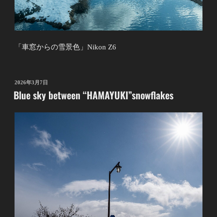
「車窓からの雪景色」Nikon Z6
投
2026年3月7日
Blue sky between “HAMAYUKI”snowflakes
稿
日: