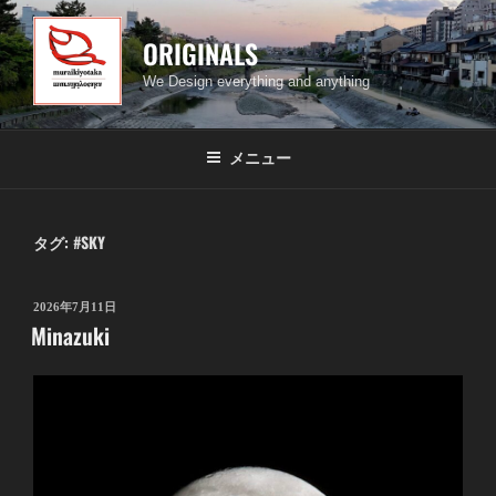
コ
ン
ORIGINALS
テ
We Design everything and anything
ン
ツ
へ
メニュー
ス
キ
ッ
タグ:
#SKY
プ
投
2026年7月11日
Minazuki
稿
日: