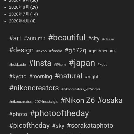
2020年9月
(30)
2020年8月
(29)
2020年7月
(14)
2020年6月
(4)
#beautiful
#art
#city
#autumn
#classic
#design
#g572q
#gourmet
#expo
#foodie
#GR
#japan
#insta
#hokkaido
#kobe
#iPhone
#natural
#kyoto
#morning
#night
#nikoncreators
#nikoncreators_2024color
#osaka
#Nikon Z6
#nikoncreators_2024nostalgic
#photooftheday
#photo
#picoftheday
#sorakataphoto
#sky