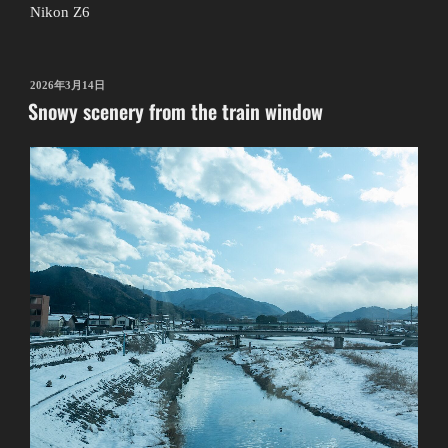
Nikon Z6
投
2026年3月14日
Snowy scenery from the train window
稿
日: