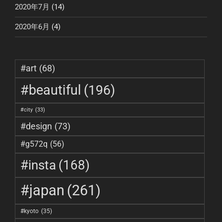
2020年7月
(14)
2020年6月
(4)
#art
(68)
#beautiful
(196)
#city
(33)
#design
(73)
#g572q
(56)
#insta
(168)
#japan
(261)
#kyoto
(35)