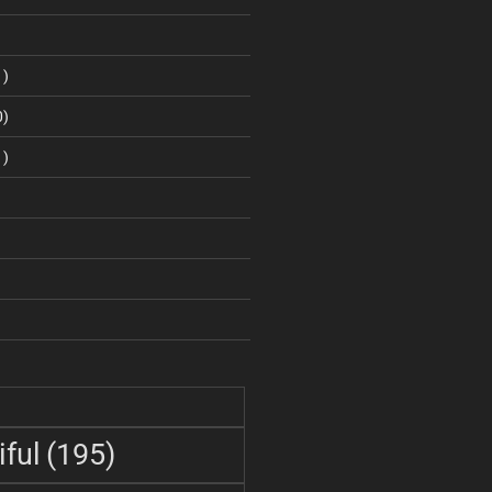
1)
0)
1)
ful
(195)