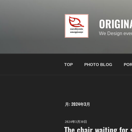
ORIGIN
We Design ever
TOP
PHOTO BLOG
POR
月:
2024年3月
2024年3月30日
The chair waiting for