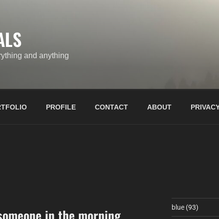
ALS
ything and anything
TFOLIO
PROFILE
CONTACT
ABOUT
PRIVACY
blue
(93)
 someone in the morning