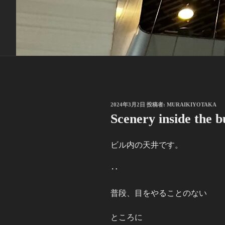
投
2024年3月2日
投稿者:
MURAIKIYOTAKA
稿
Scenery inside the b
日:
ビル内の天井です。
‥
普段、目をやることのない
ところに