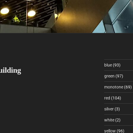
blue
(93)
uilding
green
(97)
monotone
(69)
red
(104)
silver
(3)
white
(2)
yellow
(96)