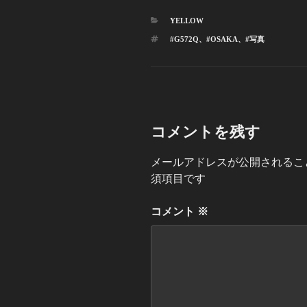
カ
YELLOW
テ
タ
#G572Q
、
#OSAKA
、
#写真
ゴ
グ
リ
ー
コメントを残す
メールアドレスが公開されるこ
須項目です
コメント
※