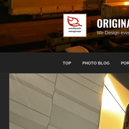
コ
ン
テ
ORIGIN
ン
ツ
We Design ever
へ
ス
キ
ッ
TOP
PHOTO BLOG
POR
プ