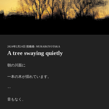
投
2024年2月24日
投稿者:
MURAIKIYOTAKA
稿
A tree swaying quietly
日:
朝の川面に
一本の木が揺れています。
‥
音もなく、