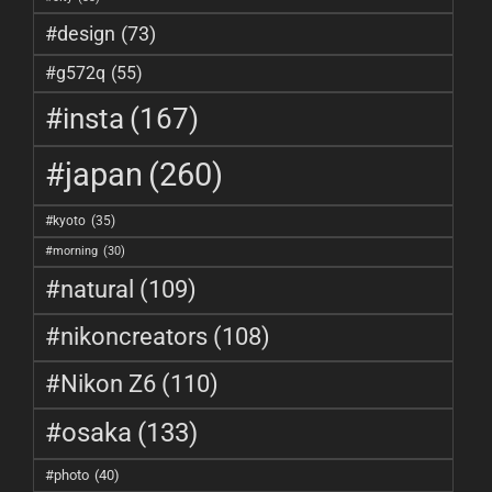
#design
(73)
#g572q
(55)
#insta
(167)
#japan
(260)
#kyoto
(35)
#morning
(30)
#natural
(109)
#nikoncreators
(108)
#Nikon Z6
(110)
#osaka
(133)
#photo
(40)