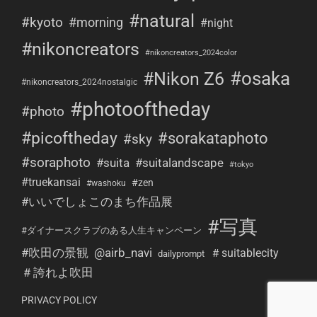
#natural
#kyoto
#morning
#night
#nikoncreators
#nikoncreators_2024color
#osaka
#Nikon Z6
#nikoncreators_2024nostalgic
#photooftheday
#photo
#picoftheday
#sorakataphoto
#sky
#soraphoto
#suita
#suitalandscape
#tokyo
#truekansai
#zen
#washoku
#いいでしょこのまち作品展
#写真
#ダイナースクラブのある人生キャンペーン
#吹田の景観
@airb_navi
＃suitablecity
dailyprompt
＃誇れよ吹田
PRIVACY POLICY