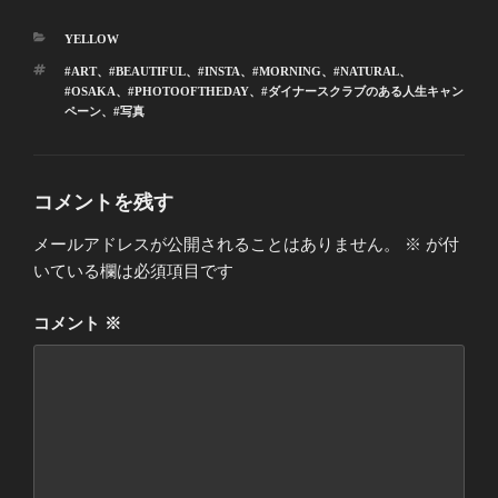
カ
YELLOW
テ
タ
#ART
、
#BEAUTIFUL
、
#INSTA
、
#MORNING
、
#NATURAL
、
ゴ
グ
#OSAKA
、
#PHOTOOFTHEDAY
、
#ダイナースクラブのある人生キャン
リ
ペーン
、
#写真
ー
コメントを残す
メールアドレスが公開されることはありません。
※
が付
いている欄は必須項目です
コメント
※