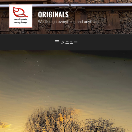
コ
ン
ORIGINALS
テ
We Design everything and anything
ン
ツ
へ
メニュー
ス
キ
ッ
プ