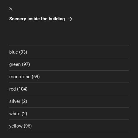
投
ビ
稿
次
次
ゲ
の
Scenery inside the building
投
ー
稿
シ
ョ
ン
blue
(93)
green
(97)
monotone
(69)
red
(104)
silver
(2)
white
(2)
yellow
(96)