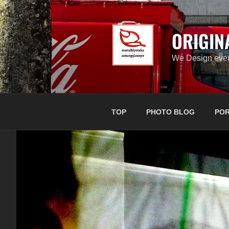
コ
ン
テ
ORIGIN
ン
ツ
We Design ever
へ
ス
キ
ッ
TOP
PHOTO BLOG
POR
プ