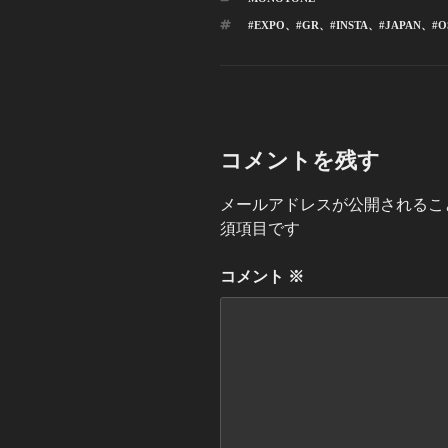
テ
タ
#EXPO
、
#GR
、
#INSTA
、
#JAPAN
、
#O
ゴ
グ
リ
ー
コメントを残す
メールアドレスが公開されるこ
須項目です
コメント
※