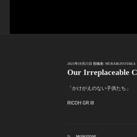
投
2025年10月25日
投稿者:
MURAIKIYOTAKA
稿
Our Irreplaceable C
日:
「かけがえのない子供たち」
RICOH GR III
カ
MONOTONE