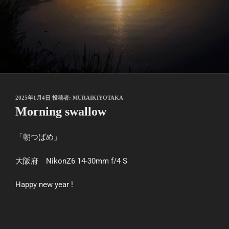
投
2025年1月4日
投稿者:
MURAIKIYOTAKA
稿
Morning swallow
日:
「朝つばめ」
大阪府 NikonZ6 14-30mm f/4 S
Happy new year !