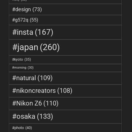
#design
(73)
#g572q
(55)
#insta
(167)
#japan
(260)
#kyoto
(35)
#morning
(30)
#natural
(109)
#nikoncreators
(108)
#Nikon Z6
(110)
#osaka
(133)
#photo
(40)