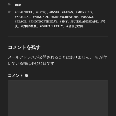
カ
RED
テ
タ
#BEAUTIFUL
、
#G572Q
、
#INSTA
、
#JAPAN
、
#MORNING
、
ゴ
グ
#NATURAL
、
#NIKON Z6
、
#NIKONCREATORS
、
#OSAKA
、
リ
#PEACE
、
#PHOTOOFTHEDAY
、
#SKY
、
#SUITALANDSCAPE
、
#写
ー
真
、
#吹田の景観
、
＃SUITABLECITY
、
＃誇れよ吹田
コメントを残す
メールアドレスが公開されることはありません。
※
が付
いている欄は必須項目です
コメント
※