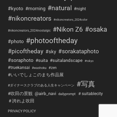
#natural
#kyoto
#morning
#night
#nikoncreators
#nikoncreators_2024color
#osaka
#Nikon Z6
#nikoncreators_2024nostalgic
#photooftheday
#photo
#picoftheday
#sorakataphoto
#sky
#soraphoto
#suita
#suitalandscape
#tokyo
#truekansai
#zen
#washoku
#いいでしょこのまち作品展
#写真
#ダイナースクラブのある人生キャンペーン
#吹田の景観
@airb_navi
＃suitablecity
dailyprompt
＃誇れよ吹田
PRIVACY POLICY