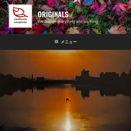
コ
ン
ORIGINALS
テ
We Design everything and anything
ン
ツ
へ
メニュー
ス
キ
ッ
プ