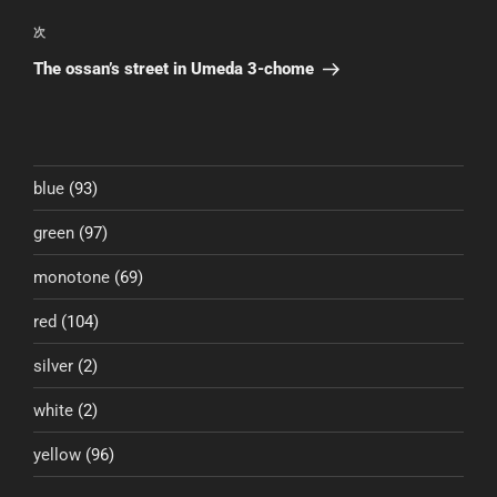
投
ビ
稿
次
次
ゲ
の
The ossan’s street in Umeda 3-chome
投
ー
稿
シ
ョ
ン
blue
(93)
green
(97)
monotone
(69)
red
(104)
silver
(2)
white
(2)
yellow
(96)