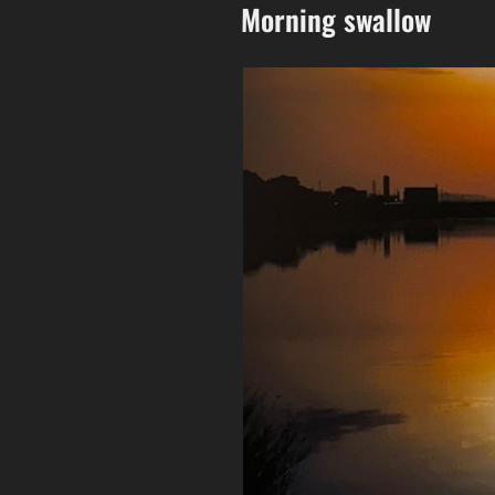
Morning swallow
稿
日: