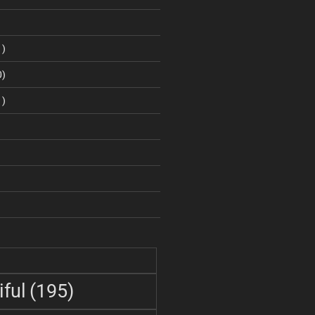
1)
0)
1)
ful
(195)