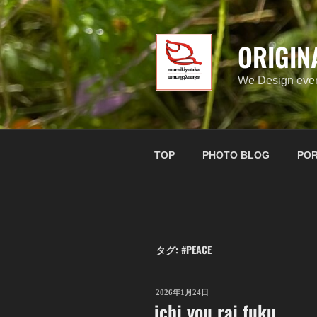
コ
ン
テ
ORIGIN
ン
ツ
We Design ever
へ
ス
キ
ッ
TOP
PHOTO BLOG
POR
プ
タグ:
#PEACE
投
2026年1月24日
ichi you rai fuku
稿
日: