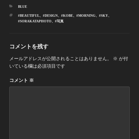
カ
BLUE
テ
タ
#BEAUTIFUL
、
#DESIGN
、
#KOBE
、
#MORNING
、
#SKY
、
ゴ
グ
#SORAKATAPHOTO
、
#写真
リ
ー
コメントを残す
メールアドレスが公開されることはありません。
※
が付
いている欄は必須項目です
コメント
※