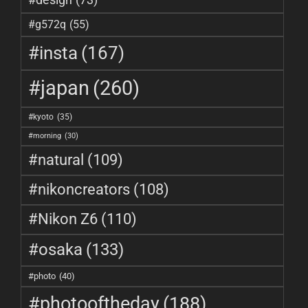
#g572q
(55)
#insta
(167)
#japan
(260)
#kyoto
(35)
#morning
(30)
#natural
(109)
#nikoncreators
(108)
#Nikon Z6
(110)
#osaka
(133)
#photo
(40)
#photooftheday
(188)