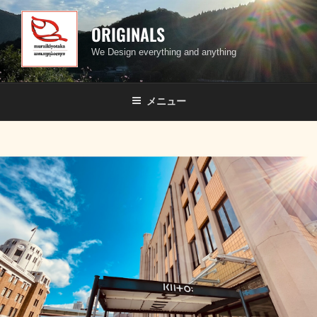
コ
ン
ORIGINALS
テ
We Design everything and anything
ン
ツ
へ
メニュー
ス
キ
ッ
プ