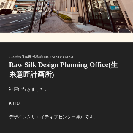
投
2022年6月18日
投稿者:
MURAIKIYOTAKA
稿
Raw Silk Design Planning Office(生
日:
糸意匠計画所)
神戸に行きました。
KIITO.
デザインクリエイティブセンター神戸です。
‥