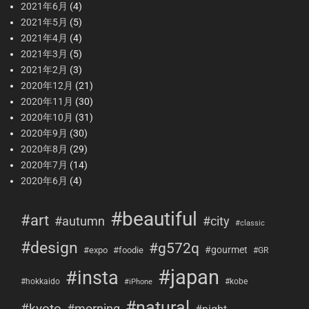
2021年6月
(4)
2021年5月
(5)
2021年4月
(4)
2021年3月
(5)
2021年2月
(3)
2020年12月
(21)
2020年11月
(30)
2020年10月
(31)
2020年9月
(30)
2020年8月
(29)
2020年7月
(14)
2020年6月
(4)
#beautiful
#art
#city
#autumn
#classic
#design
#g572q
#gourmet
#expo
#foodie
#GR
#japan
#insta
#hokkaido
#kobe
#iPhone
#natural
#morning