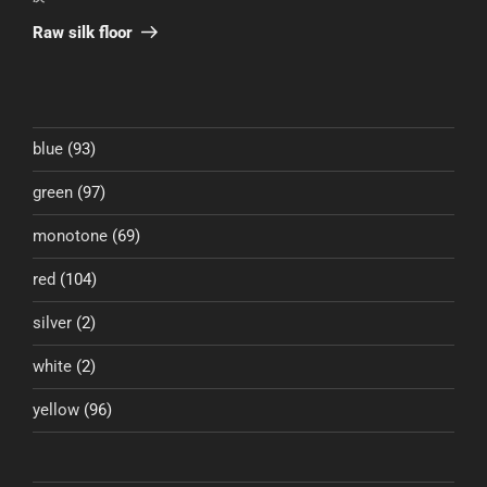
ゲ
の
Raw silk floor
投
ー
稿
シ
ョ
ン
blue
(93)
green
(97)
monotone
(69)
red
(104)
silver
(2)
white
(2)
yellow
(96)