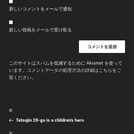
新しいコメントをメールで通知
新しい投稿をメールで受け取る
このサイトはスパムを低減するために Akismet を使って
います。
コメントデータの処理方法の詳細はこちらをご
覧ください
。
投
前
前
稿
の
Tetsujin 28-go is a children’s hero
ナ
投
ビ
稿
次
次