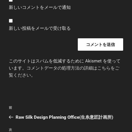
新しいコメントをメールで通知
新しい投稿をメールで受け取る
このサイトはスパムを低減するために Akismet を使って
います。
コメントデータの処理方法の詳細はこちらをご
覧ください
。
投
前
前
稿
の
Raw Silk Design Planning Office(生糸意匠計画所)
ナ
投
ビ
稿
次
次