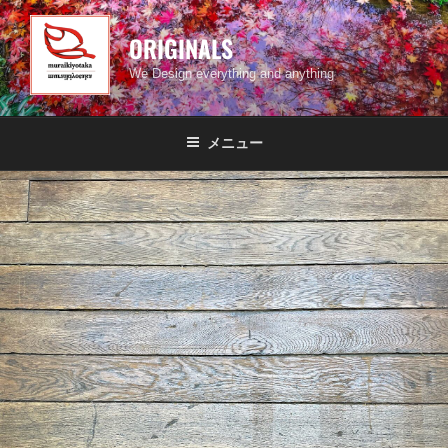
コ
ン
ORIGINALS
テ
We Design everything and anything
ン
ツ
へ
メニュー
ス
キ
ッ
プ