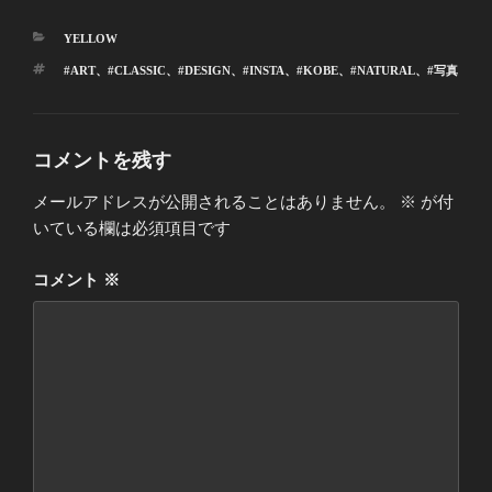
カ
YELLOW
テ
タ
#ART
、
#CLASSIC
、
#DESIGN
、
#INSTA
、
#KOBE
、
#NATURAL
、
#写真
ゴ
グ
リ
ー
コメントを残す
メールアドレスが公開されることはありません。
※
が付
いている欄は必須項目です
コメント
※