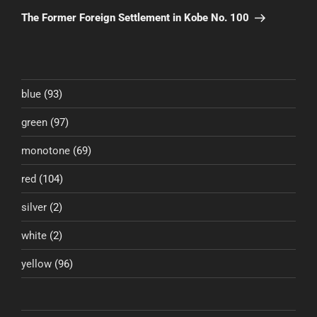
ゲ
の
The Former Foreign Settlement in Kobe No. 100
投
ー
稿
シ
ョ
ン
blue
(93)
green
(97)
monotone
(69)
red
(104)
silver
(2)
white
(2)
yellow
(96)