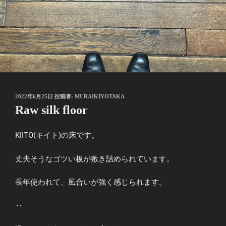
投
2022年6月25日
投稿者:
MURAIKIYOTAKA
稿
Raw silk floor
日:
KIITO(キイト)の床です。
丈夫そうなゴツい板が敷き詰められています。
長年使われて、風合いが強く感じられます。
‥