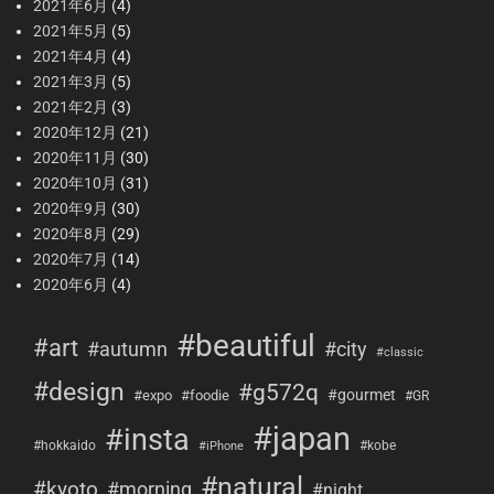
2021年6月
(4)
2021年5月
(5)
2021年4月
(4)
2021年3月
(5)
2021年2月
(3)
2020年12月
(21)
2020年11月
(30)
2020年10月
(31)
2020年9月
(30)
2020年8月
(29)
2020年7月
(14)
2020年6月
(4)
#beautiful
#art
#city
#autumn
#classic
#design
#g572q
#gourmet
#expo
#foodie
#GR
#japan
#insta
#hokkaido
#kobe
#iPhone
#natural
#kyoto
#morning
#night