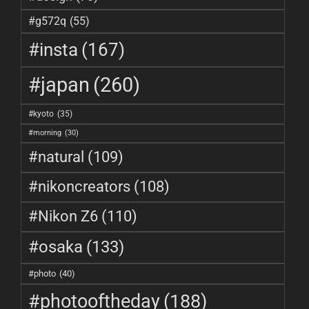
#g572q
(55)
#insta
(167)
#japan
(260)
#kyoto
(35)
#morning
(30)
#natural
(109)
#nikoncreators
(108)
#Nikon Z6
(110)
#osaka
(133)
#photo
(40)
#photooftheday
(188)