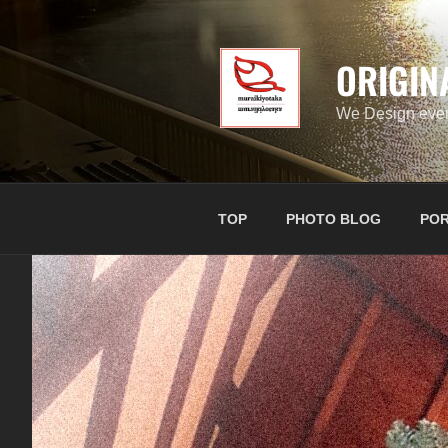
コ
ン
テ
ORIGIN
ン
ツ
We Design ever
へ
ス
キ
ッ
TOP
PHOTO BLOG
POR
プ