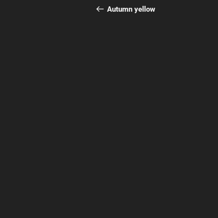
稿
の
Autumn yellow
投
ナ
稿
ビ
ゲ
ー
シ
ョ
ン