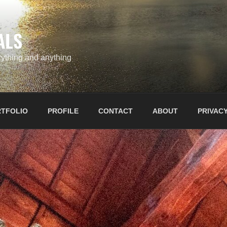
ALS
ything and anything
TFOLIO
PROFILE
CONTACT
ABOUT
PRIVACY