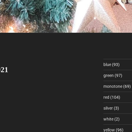
blue
(93)
021
green
(97)
monotone
(69)
red
(104)
silver
(3)
white
(2)
yellow
(96)