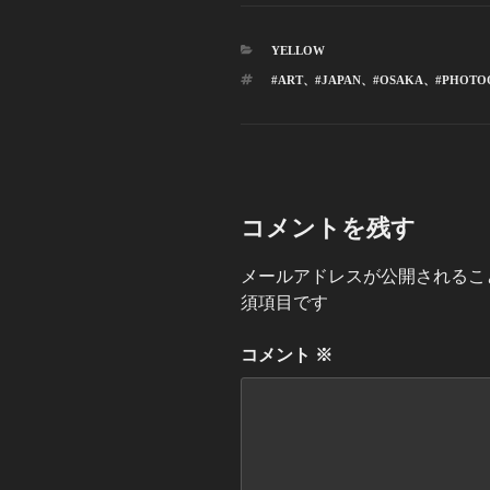
カ
YELLOW
テ
タ
#ART
、
#JAPAN
、
#OSAKA
、
#PHOTO
ゴ
グ
リ
ー
コメントを残す
メールアドレスが公開されるこ
須項目です
コメント
※