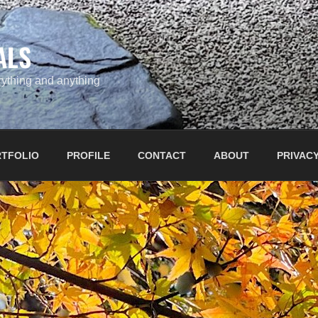
ALS
ything and anything
TFOLIO
PROFILE
CONTACT
ABOUT
PRIVACY