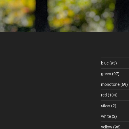
blue
(93)
green
(97)
monotone
(69)
red
(104)
silver
(2)
white
(2)
yellow
(96)