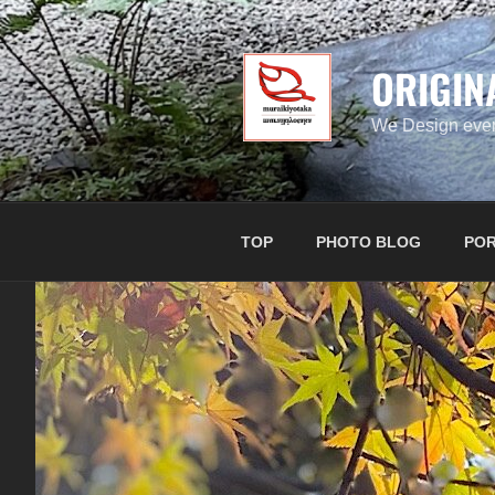
コ
ン
テ
ORIGIN
ン
ツ
We Design ever
へ
ス
キ
ッ
TOP
PHOTO BLOG
POR
プ