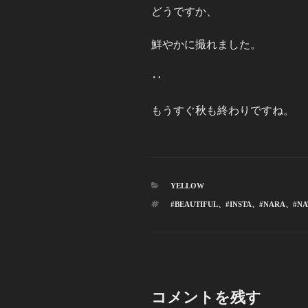
どうですか、
鮮やかに撮れました。
‥
もうすぐ秋も終わりですね。
カ
YELLOW
テ
タ
#BEAUTIFUL
、
#INSTA
、
#NARA
、
#NA
ゴ
グ
リ
ー
コメントを残す