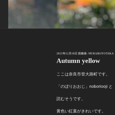
投
2021年12月18日
投稿者:
MURAIKIYOTAKA
稿
Autumn yellow
日:
ここは奈良市登大路町です。
「のぼりおおじ」noboriooji と
読むそうです。
黄色い紅葉がきれいです。