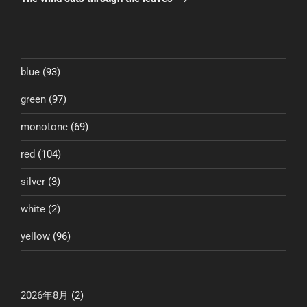
投
ー
稿
シ
ョ
ン
blue
(93)
green
(97)
monotone
(69)
red
(104)
silver
(3)
white
(2)
yellow
(96)
2026年8月
(2)