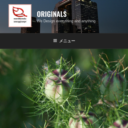
コ
ン
ORIGINALS
テ
We Design everything and anything
ン
ツ
へ
メニュー
ス
キ
ッ
プ