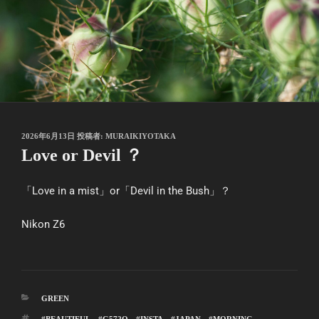
投
2026年6月13日
投稿者:
MURAIKIYOTAKA
稿
Love or Devil ？
日:
「Love in a mist」or「Devil in the Bush」？
Nikon Z6
カ
GREEN
テ
タ