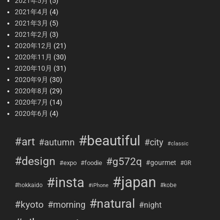
2021年5月
(5)
2021年4月
(4)
2021年3月
(5)
2021年2月
(3)
2020年12月
(21)
2020年11月
(30)
2020年10月
(31)
2020年9月
(30)
2020年8月
(29)
2020年7月
(14)
2020年6月
(4)
#beautiful
#art
#city
#autumn
#classic
#design
#g572q
#gourmet
#expo
#foodie
#GR
#japan
#insta
#hokkaido
#kobe
#iPhone
#natural
#kyoto
#morning
#night