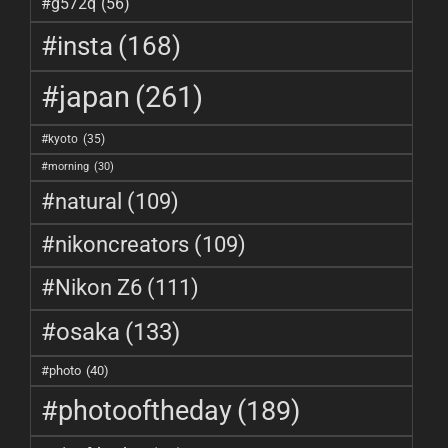
#g572q
(56)
#insta
(168)
#japan
(261)
#kyoto
(35)
#morning
(30)
#natural
(109)
#nikoncreators
(109)
#Nikon Z6
(111)
#osaka
(133)
#photo
(40)
#photooftheday
(189)