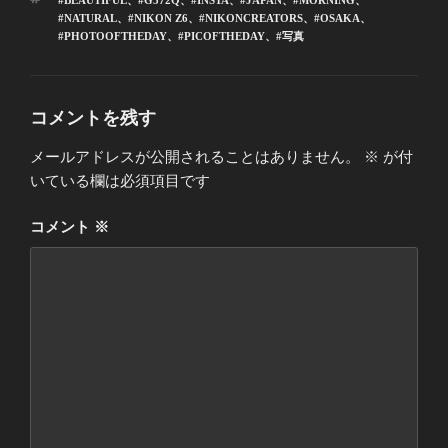
#BEAUTIFUL
、
#G572Q
、
#INSTA
、
#JAPAN
、
#MORNING
、
ゴ
グ
#NATURAL
、
#NIKON Z6
、
#NIKONCREATORS
、
#OSAKA
、
リ
#PHOTOOFTHEDAY
、
#PICOFTHEDAY
、
#写真
ー
コメントを残す
メールアドレスが公開されることはありません。
※
が付
いている欄は必須項目です
コメント
※