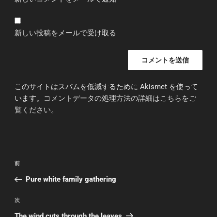
新しい投稿をメールで受け取る
このサイトはスパムを低減するために Akismet を使って
います。
コメントデータの処理方法の詳細はこちらをご
覧ください
。
投
前
前
稿
の
Pure white family gathering
ナ
投
ビ
稿
次
次
ゲ
の
The wind cuts through the leaves