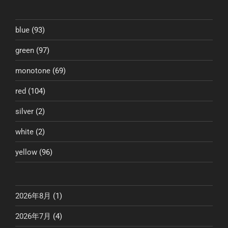
シ
ョ
ン
blue
(93)
green
(97)
monotone
(69)
red
(104)
silver
(2)
white
(2)
yellow
(96)
2026年8月
(1)
2026年7月
(4)