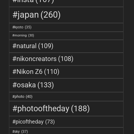
#japan
(260)
#kyoto
(35)
#morning
(30)
#natural
(109)
#nikoncreators
(108)
#Nikon Z6
(110)
#osaka
(133)
#photo
(40)
#photooftheday
(188)
#picoftheday
(73)
#sky
(37)