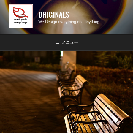
コ
ン
ORIGINALS
テ
We Design everything and anything
ン
ツ
へ
メニュー
ス
キ
ッ
プ