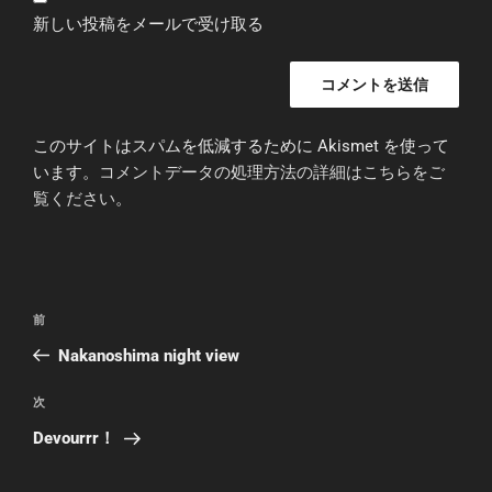
新しい投稿をメールで受け取る
このサイトはスパムを低減するために Akismet を使って
います。
コメントデータの処理方法の詳細はこちらをご
覧ください
。
投
前
前
稿
の
Nakanoshima night view
ナ
投
ビ
稿
次
次
ゲ
の
Devourrr！
投
ー
稿