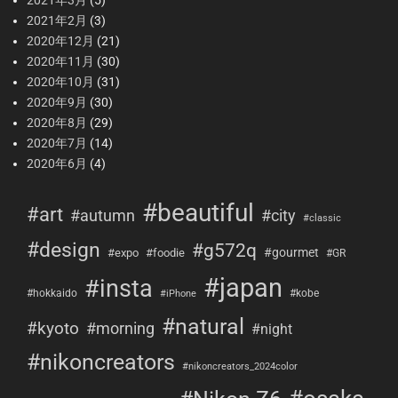
2021年2月
(3)
2020年12月
(21)
2020年11月
(30)
2020年10月
(31)
2020年9月
(30)
2020年8月
(29)
2020年7月
(14)
2020年6月
(4)
#beautiful
#art
#city
#autumn
#classic
#design
#g572q
#gourmet
#expo
#foodie
#GR
#japan
#insta
#hokkaido
#kobe
#iPhone
#natural
#kyoto
#morning
#night
#nikoncreators
#nikoncreators_2024color