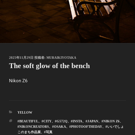
投
2025年11月29日
投稿者:
MURAIKIYOTAKA
稿
The soft glow of the bench
日:
Nikon Z6
カ
YELLOW
テ
タ
#BEAUTIFUL
、
#CITY
、
#G572Q
、
#INSTA
、
#JAPAN
、
#NIKON Z6
、
ゴ
グ
#NIKONCREATORS
、
#OSAKA
、
#PHOTOOFTHEDAY
、
#いいでしょ
リ
このまち作品展
、
#写真
ー