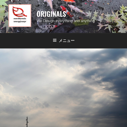
コ
ン
ORIGINALS
テ
We Design everything and anything
ン
ツ
へ
メニュー
ス
キ
ッ
プ