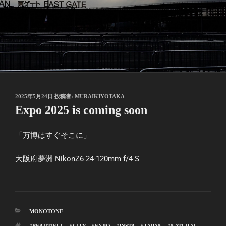
投
2025年5月24日
投稿者:
MURAIKIYOTAKA
稿
Expo 2025 is coming soon
日:
「万博はすぐそこに」
大阪府夢洲 NikonZ6 24-120mm f/4 S
カ
MONOTONE
テ
タ