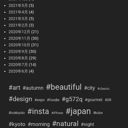
2021年5月
(5)
2021年4月
(4)
2021年3月
(5)
2021年2月
(3)
2020年12月
(21)
2020年11月
(30)
2020年10月
(31)
2020年9月
(30)
2020年8月
(29)
2020年7月
(14)
2020年6月
(4)
#beautiful
#art
#city
#autumn
#classic
#design
#g572q
#gourmet
#expo
#foodie
#GR
#japan
#insta
#hokkaido
#kobe
#iPhone
#natural
#kyoto
#morning
#night