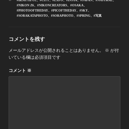
#BEAUTIFUL
、
#CITY
、
#EXPO
、
#INSTA
、
#JAPAN
、
#NATURAL
、
ゴ
グ
#NIKON Z6
、
#NIKONCREATORS
、
#OSAKA
、
リ
#PHOTOOFTHEDAY
、
#PICOFTHEDAY
、
#SKY
、
ー
#SORAKATAPHOTO
、
#SORAPHOTO
、
#SPRING
、
#写真
コメントを残す
メールアドレスが公開されることはありません。
※
が付
いている欄は必須項目です
コメント
※