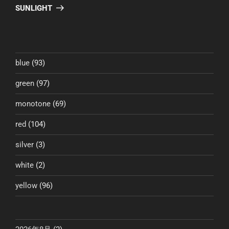
ゲ
の
SUNLIGHT
投
ー
稿
シ
ョ
ン
blue
(93)
green
(97)
monotone
(69)
red
(104)
silver
(3)
white
(2)
yellow
(96)