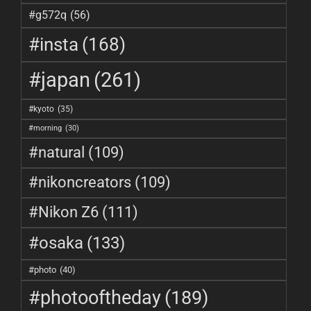
#g572q
(56)
#insta
(168)
#japan
(261)
#kyoto
(35)
#morning
(30)
#natural
(109)
#nikoncreators
(109)
#Nikon Z6
(111)
#osaka
(133)
#photo
(40)
#photooftheday
(189)