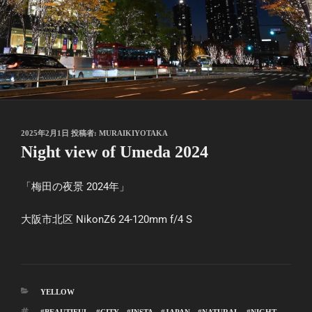
投
2025年2月1日
投稿者:
MURAIKIYOTAKA
稿
Night view of Umeda 2024
日:
「梅田の夜景 2024年」
大阪市北区 NikonZ6 24-120mm f/4 S
カ
YELLOW
テ
タ