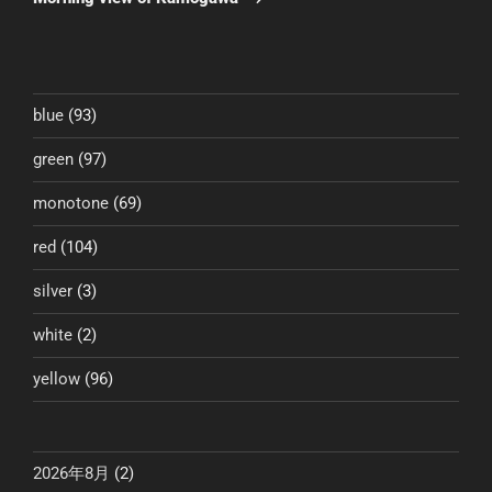
投
ー
稿
シ
ョ
ン
blue
(93)
green
(97)
monotone
(69)
red
(104)
silver
(3)
white
(2)
yellow
(96)
2026年8月
(2)