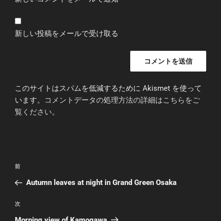
新しい投稿をメールで受け取る
このサイトはスパムを低減するために Akismet を使って
います。
コメントデータの処理方法の詳細はこちらをご
覧ください
。
投
前
前
稿
の
Autumn leaves at night in Grand Green Osaka
ナ
投
ビ
稿
次
次
ゲ
の
Morning view of Kamogawa