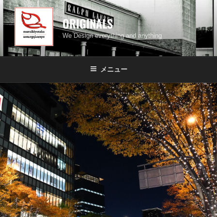
コ
ン
ORIGINALS
テ
We Design everything and anything
ン
ツ
へ
メニュー
ス
キ
ッ
プ