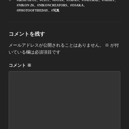
#BEAUTIFUL
、
#CITY
、
#INSTA
、
#JAPAN
、
#NATURAL
、
#NIGHT
、
ゴ
グ
#NIKON Z6
、
#NIKONCREATORS
、
#OSAKA
、
リ
#PHOTOOFTHEDAY
、
#写真
ー
コメントを残す
メールアドレスが公開されることはありません。
※
が付
いている欄は必須項目です
コメント
※