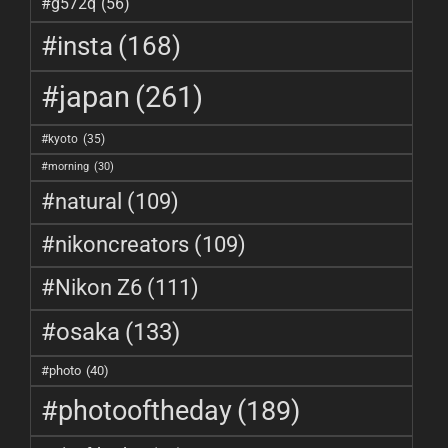
#g572q
(56)
#insta
(168)
#japan
(261)
#kyoto
(35)
#morning
(30)
#natural
(109)
#nikoncreators
(109)
#Nikon Z6
(111)
#osaka
(133)
#photo
(40)
#photooftheday
(189)