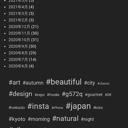
2021年5月
(5)
2021年4月
(4)
2021年3月
(5)
2021年2月
(3)
2020年12月
(21)
2020年11月
(30)
2020年10月
(31)
2020年9月
(30)
2020年8月
(29)
2020年7月
(14)
2020年6月
(4)
#beautiful
#art
#city
#autumn
#classic
#design
#g572q
#gourmet
#expo
#foodie
#GR
#japan
#insta
#hokkaido
#kobe
#iPhone
#natural
#kyoto
#morning
#night