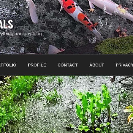
ALS
ything and anything
TFOLIO
PROFILE
CONTACT
ABOUT
PRIVACY