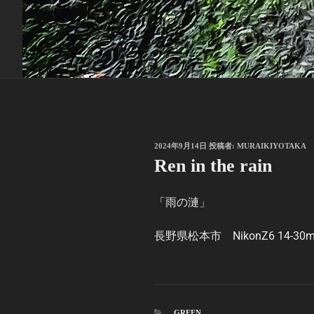
投
2024年9月14日
投稿者:
MURAIKIYOTAKA
稿
Ren in the rain
日:
「雨の漣」
長野県松本市 NikonZ6 14-30mm
カ
GREEN