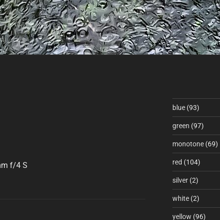
blue
(93)
green
(97)
monotone
(69)
red
(104)
 f/4 S
silver
(2)
white
(2)
yellow
(96)