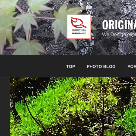
コ
ン
テ
ORIGIN
ン
ツ
We Design ever
へ
ス
キ
ッ
TOP
PHOTO BLOG
POR
プ