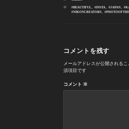
テ
タ
#BEAUTIFUL
、
#INSTA
、
#JAPAN
、
#K
ゴ
グ
#NIKONCREATORS
、
#PHOTOOFTH
リ
ー
コメントを残す
メールアドレスが公開されるこ
須項目です
コメント
※