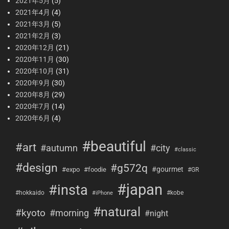
2021年5月
(5)
2021年4月
(4)
2021年3月
(5)
2021年2月
(3)
2020年12月
(21)
2020年11月
(30)
2020年10月
(31)
2020年9月
(30)
2020年8月
(29)
2020年7月
(14)
2020年6月
(4)
#beautiful
#art
#city
#autumn
#classic
#design
#g572q
#gourmet
#expo
#foodie
#GR
#japan
#insta
#hokkaido
#kobe
#iPhone
#natural
#kyoto
#morning
#night