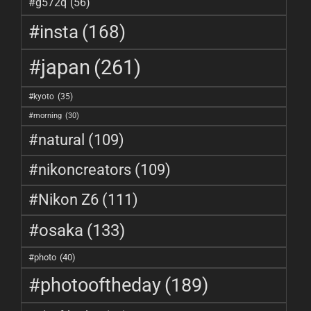
#g572q
(56)
#insta
(168)
#japan
(261)
#kyoto
(35)
#morning
(30)
#natural
(109)
#nikoncreators
(109)
#Nikon Z6
(111)
#osaka
(133)
#photo
(40)
#photooftheday
(189)