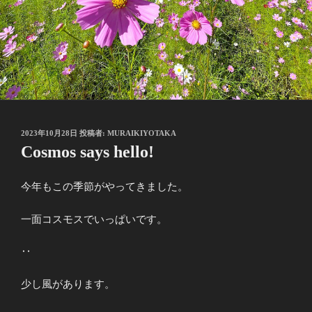
投
2023年10月28日
投稿者:
MURAIKIYOTAKA
稿
Cosmos says hello!
日:
今年もこの季節がやってきました。
一面コスモスでいっぱいです。
‥
少し風があります。