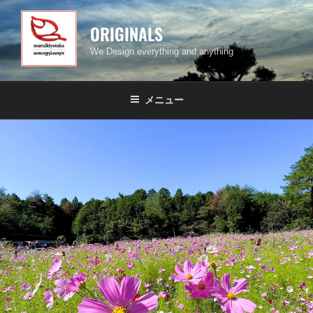
コ
ン
ORIGINALS
テ
We Design everything and anything
ン
ツ
へ
メニュー
ス
キ
ッ
プ