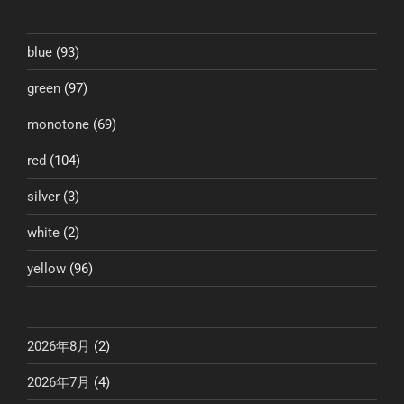
ョ
ン
blue
(93)
green
(97)
monotone
(69)
red
(104)
silver
(3)
white
(2)
yellow
(96)
2026年8月
(2)
2026年7月
(4)