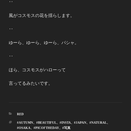
‥
風がコスモスの花を揺らします。
‥
ゆーら、ゆーら、ゆーら、パシャ。
‥
ほら、コスモスがハローって
言ってるみたいです。
カ
RED
テ
タ
#AUTUMN
、
#BEAUTIFUL
、
#INSTA
、
#JAPAN
、
#NATURAL
、
ゴ
グ
#OSAKA
、
#PICOFTHEDAY
、
#写真
リ