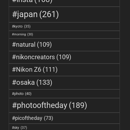
#japan
(261)
#kyoto
(35)
#morning
(30)
#natural
(109)
#nikoncreators
(109)
#Nikon Z6
(111)
#osaka
(133)
#photo
(40)
#photooftheday
(189)
#picoftheday
(73)
#sky
(37)