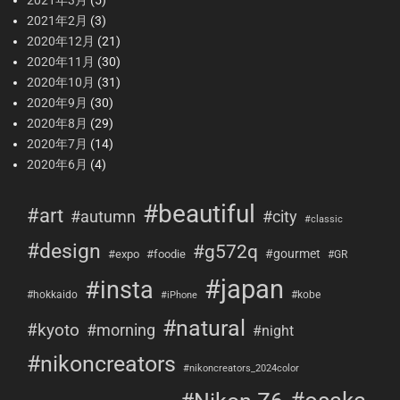
2021年2月
(3)
2020年12月
(21)
2020年11月
(30)
2020年10月
(31)
2020年9月
(30)
2020年8月
(29)
2020年7月
(14)
2020年6月
(4)
#beautiful
#art
#city
#autumn
#classic
#design
#g572q
#gourmet
#expo
#foodie
#GR
#japan
#insta
#hokkaido
#kobe
#iPhone
#natural
#kyoto
#morning
#night
#nikoncreators
#nikoncreators_2024color