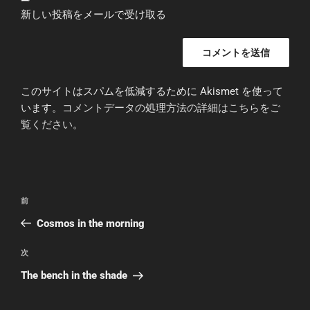
新しい投稿をメールで受け取る
このサイトはスパムを低減するために Akismet を使って
います。
コメントデータの処理方法の詳細はこちらをご
覧ください
。
投
前
前
稿
の
Cosmos in the morning
ナ
投
ビ
稿
次
次
ゲ
の
The bench in the shade
投
ー
稿
シ