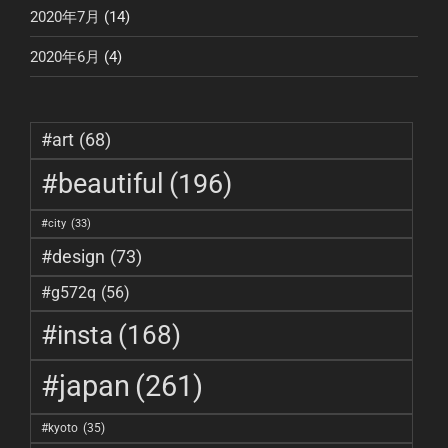
2020年7月
(14)
2020年6月
(4)
#art
(68)
#beautiful
(196)
#city
(33)
#design
(73)
#g572q
(56)
#insta
(168)
#japan
(261)
#kyoto
(35)