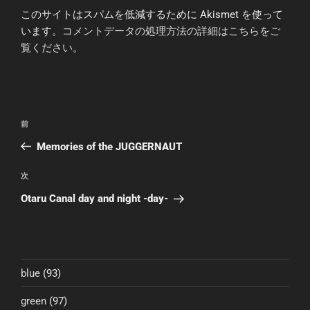
このサイトはスパムを低減するために Akismet を使って
います。
コメントデータの処理方法の詳細はこちらをご
覧ください
。
投
前
前
稿
の
Memories of the JUGGERNAUT
ナ
投
ビ
稿
次
次
ゲ
の
Otaru Canal day and night -day-
投
ー
稿
シ
ョ
ン
blue
(93)
green
(97)