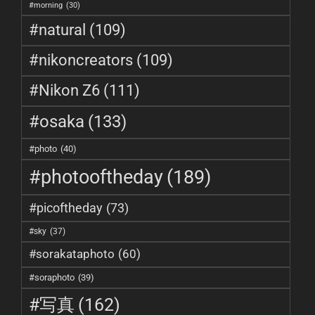
#morning
(30)
#natural
(109)
#nikoncreators
(109)
#Nikon Z6
(111)
#osaka
(133)
#photo
(40)
#photooftheday
(189)
#picoftheday
(73)
#sky
(37)
#sorakataphoto
(60)
#soraphoto
(39)
#写真
(162)