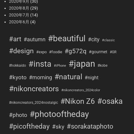
2020年9月
(30)
2020年8月
(29)
2020年7月
(14)
2020年6月
(4)
#beautiful
#art
#city
#autumn
#classic
#design
#g572q
#gourmet
#expo
#foodie
#GR
#japan
#insta
#hokkaido
#kobe
#iPhone
#natural
#kyoto
#morning
#night
#nikoncreators
#nikoncreators_2024color
#osaka
#Nikon Z6
#nikoncreators_2024nostalgic
#photooftheday
#photo
#picoftheday
#sorakataphoto
#sky