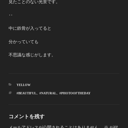
見たことのない光景です。
‥
中に鉄骨が入ってると
分かっていても
不思議な感じがします。
カ
YELLOW
テ
タ
#BEAUTIFUL
、
#NATURAL
、
#PHOTOOFTHEDAY
ゴ
グ
リ
ー
コメントを残す
メールアドレスが公開されることはありません。
※
が付