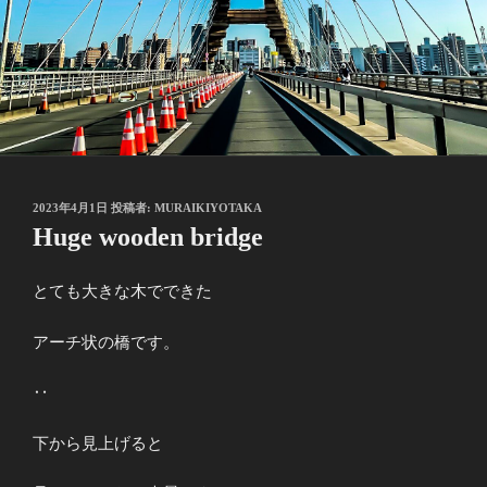
投
2023年4月1日
投稿者:
MURAIKIYOTAKA
稿
Huge wooden bridge
日:
とても大きな木でできた
アーチ状の橋です。
‥
下から見上げると