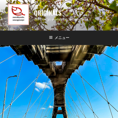
コ
ン
ORIGINALS
テ
We Design everything and anything
ン
ツ
へ
メニュー
ス
キ
ッ
プ