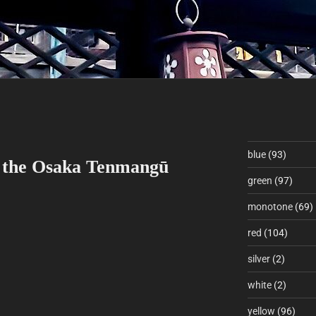
blue
(93)
p the Osaka Tenmangū
green
(97)
monotone
(69)
red
(104)
silver
(2)
white
(2)
yellow
(96)