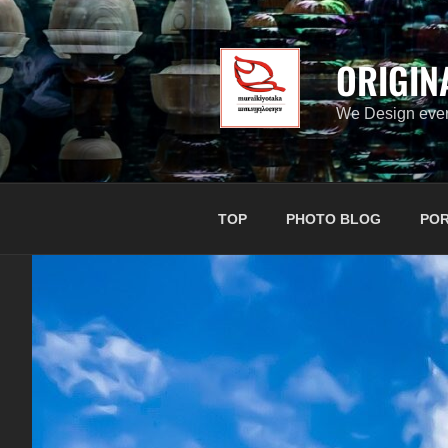
コ
ン
テ
ORIGIN
ン
ツ
We Design ever
へ
ス
キ
ッ
TOP
PHOTO BLOG
POR
プ