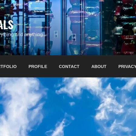
ALS
ything and anything
TFOLIO
PROFILE
CONTACT
ABOUT
PRIVACY