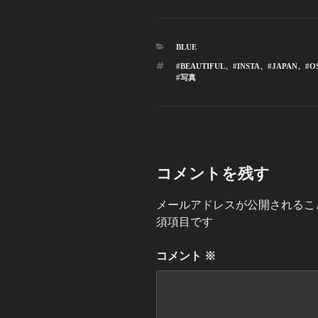
カ
BLUE
テ
タ
#BEAUTIFUL
、
#INSTA
、
#JAPAN
、
#O
ゴ
グ
#写真
リ
ー
コメントを残す
メールアドレスが公開されるこ
須項目です
コメント
※