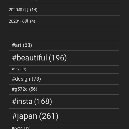
2020年7月
(14)
2020年6月
(4)
#art
(68)
#beautiful
(196)
#city
(33)
#design
(73)
#g572q
(56)
#insta
(168)
#japan
(261)
#kyoto
(35)