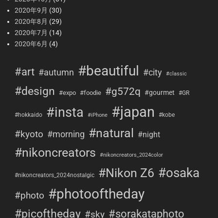
2020年9月
(30)
2020年8月
(29)
2020年7月
(14)
2020年6月
(4)
#beautiful
#art
#city
#autumn
#classic
#design
#g572q
#gourmet
#expo
#foodie
#GR
#japan
#insta
#hokkaido
#kobe
#iPhone
#natural
#kyoto
#morning
#night
#nikoncreators
#nikoncreators_2024color
#osaka
#Nikon Z6
#nikoncreators_2024nostalgic
#photooftheday
#photo
#picoftheday
#sorakataphoto
#sky