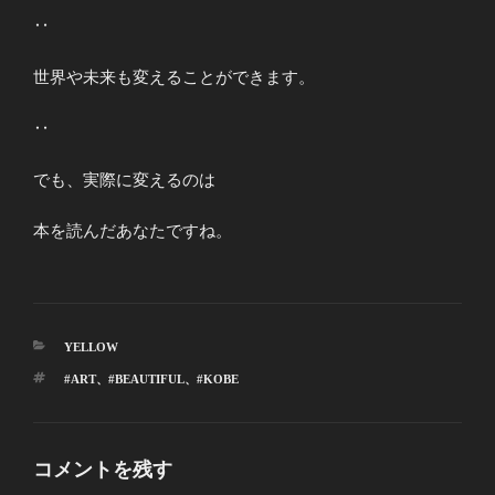
‥
世界や未来も変えることができます。
‥
でも、実際に変えるのは
本を読んだあなたですね。
カ
YELLOW
テ
タ
#ART
、
#BEAUTIFUL
、
#KOBE
ゴ
グ
リ
ー
コメントを残す