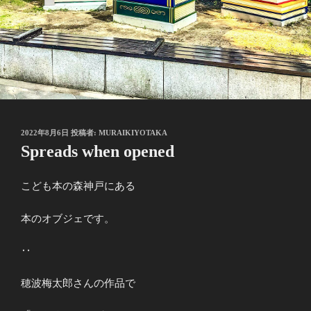
投
2022年8月6日
投稿者:
MURAIKIYOTAKA
稿
Spreads when opened
日:
こども本の森神戸にある
本のオブジェです。
‥
穂波梅太郎さんの作品で