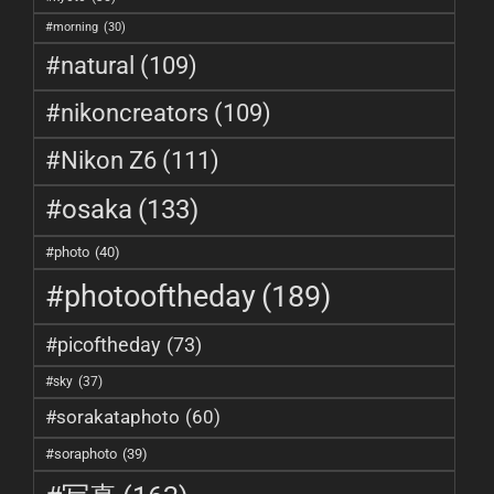
#morning
(30)
#natural
(109)
#nikoncreators
(109)
#Nikon Z6
(111)
#osaka
(133)
#photo
(40)
#photooftheday
(189)
#picoftheday
(73)
#sky
(37)
#sorakataphoto
(60)
#soraphoto
(39)