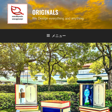
コ
ン
ORIGINALS
テ
We Design everything and anything
ン
ツ
へ
メニュー
ス
キ
ッ
プ