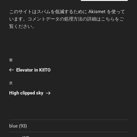
このサイトはスパムを低減するために Akismet を使って
います。
コメントデータの処理方法の詳細はこちらをご
覧ください
。
投
前
前
稿
の
Elevator in KIITO
ナ
投
ビ
稿
次
次
ゲ
の
High clipped sky
投
ー
稿
シ
ョ
ン
blue
(93)