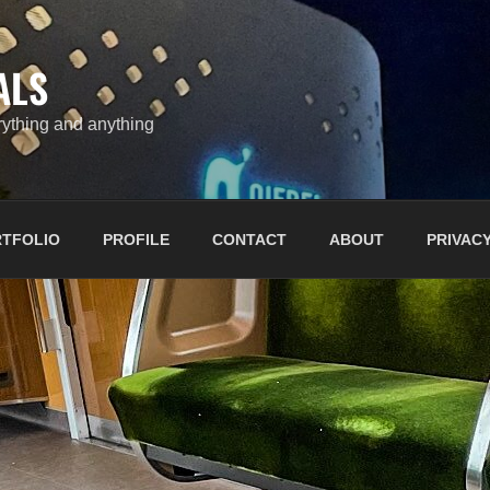
ALS
ything and anything
TFOLIO
PROFILE
CONTACT
ABOUT
PRIVACY