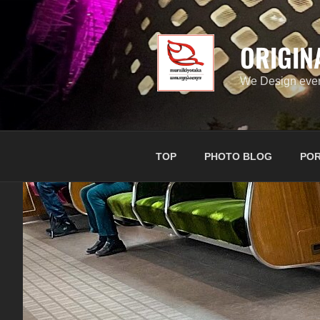
コ
ン
テ
ORIGIN
ン
ツ
We Design ever
へ
ス
キ
ッ
TOP
PHOTO BLOG
POR
プ