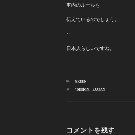
車内のルールを
伝えているのでしょう。
‥
日本人らしいですね。
カ
GREEN
テ
タ
#DESIGN
、
#JAPAN
ゴ
グ
リ
ー
コメントを残す