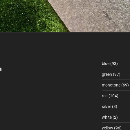
blue
(93)
n
green
(97)
monotone
(69)
red
(104)
silver
(3)
white
(2)
yellow
(96)