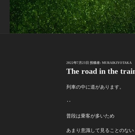
投
2022年7月23日
投稿者:
MURAIKIYOTAKA
稿
The road in the trai
日:
列車の中に道があります。
‥
普段は乗客が多いため
あまり意識して見ることのない