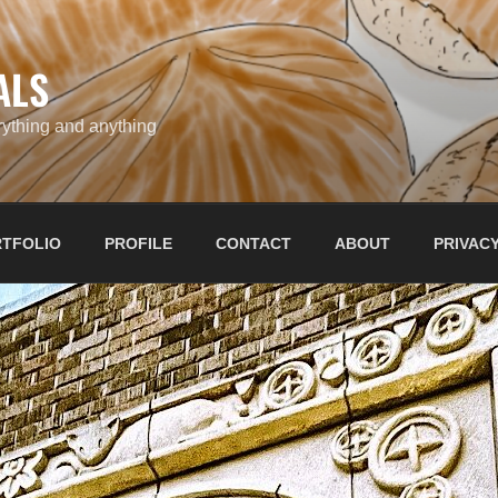
ALS
ything and anything
TFOLIO
PROFILE
CONTACT
ABOUT
PRIVACY