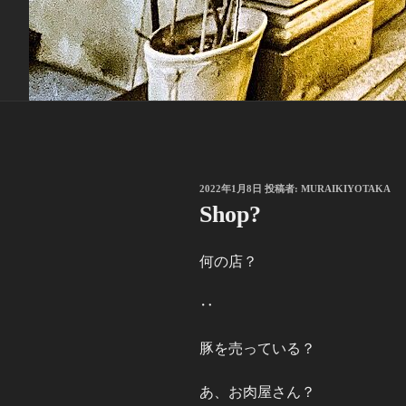
投
2022年1月8日
投稿者:
MURAIKIYOTAKA
稿
Shop?
日:
何の店？
‥
豚を売っている？
あ、お肉屋さん？