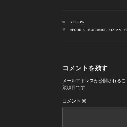
カ
YELLOW
テ
タ
#FOODIE
、
#GOURMET
、
#JAPAN
、
#
ゴ
グ
リ
ー
コメントを残す
メールアドレスが公開されるこ
須項目です
コメント
※