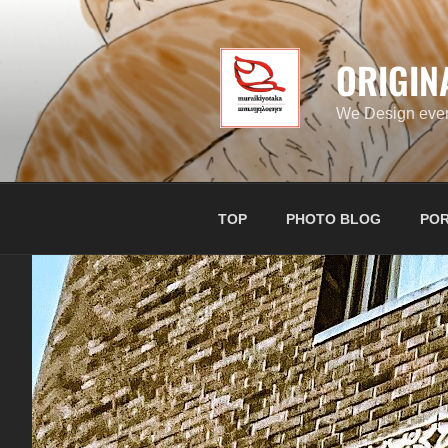
コ
ン
テ
ORIGIN
ン
ツ
We Design ever
へ
ス
キ
ッ
TOP
PHOTO BLOG
POR
プ