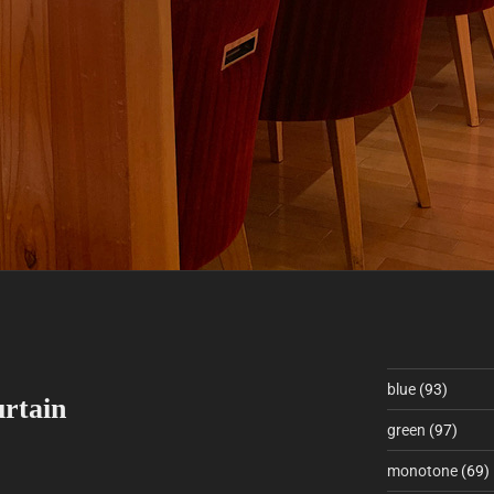
blue
(93)
rtain
green
(97)
monotone
(69)