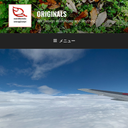
コ
ン
ORIGINALS
テ
We Design everything and anything
ン
ツ
へ
メニュー
ス
キ
ッ
プ