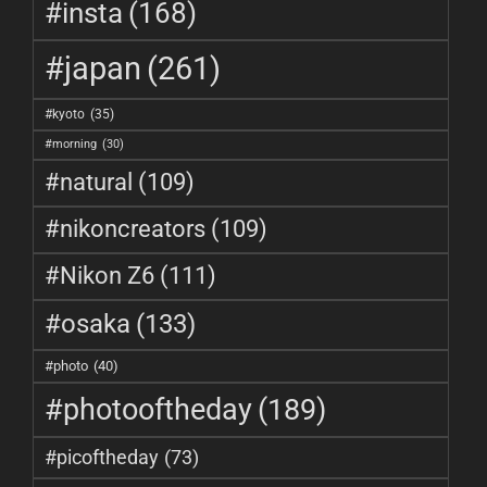
#insta
(168)
#japan
(261)
#kyoto
(35)
#morning
(30)
#natural
(109)
#nikoncreators
(109)
#Nikon Z6
(111)
#osaka
(133)
#photo
(40)
#photooftheday
(189)
#picoftheday
(73)