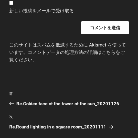
新しい投稿をメールで受け取る
このサイトはスパムを低減するために Akismet を使って
います。
コメントデータの処理方法の詳細はこちらをご
覧ください
。
投
前
前
稿
の
Re.Golden face of the tower of the sun_20201126
ナ
投
ビ
稿
次
次
ゲ
の
Re.Round lighting in a square room_20201111
投
ー