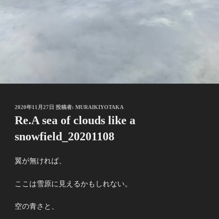
投
2020年11月27日
投稿者:
MURAIKIYOTAKA
稿
Re.A sea of clouds like a
日:
snowfield_20201108
翼が無ければ、
ここは雪原に見えるかもしれない。
空の青さと、