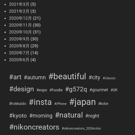
2021年3月
(5)
2021年2月
(3)
2020年12月
(21)
2020年11月
(30)
2020年10月
(31)
2020年9月
(30)
2020年8月
(29)
2020年7月
(14)
2020年6月
(4)
#beautiful
#art
#city
#autumn
#classic
#design
#g572q
#gourmet
#expo
#foodie
#GR
#japan
#insta
#hokkaido
#kobe
#iPhone
#natural
#kyoto
#morning
#night
#nikoncreators
#nikoncreators_2024color