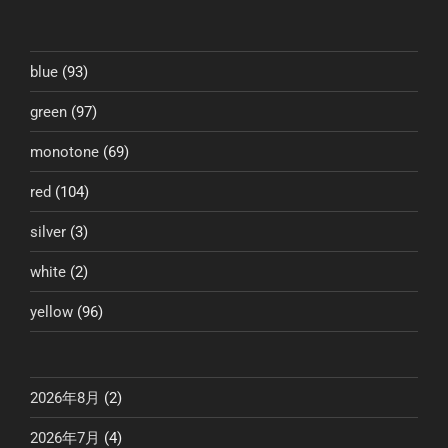
稿
シ
ョ
ン
blue
(93)
green
(97)
monotone
(69)
red
(104)
silver
(3)
white
(2)
yellow
(96)
2026年8月
(2)
2026年7月
(4)