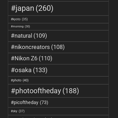
#japan
(260)
#kyoto
(35)
#morning
(30)
#natural
(109)
#nikoncreators
(108)
#Nikon Z6
(110)
#osaka
(133)
#photo
(40)
#photooftheday
(188)
#picoftheday
(73)
#sky
(37)