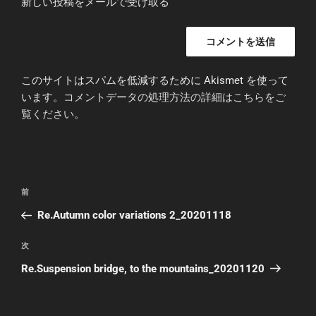
新しい投稿をメールで受け取る
このサイトはスパムを低減するために Akismet を使って
います。
コメントデータの処理方法の詳細はこちらをご
覧ください
。
投
前
前
稿
の
Re.Autumn color variations 2_20201118
ナ
投
ビ
稿
次
次
ゲ
の
Re.Suspension bridge, to the mountains_20201120
投
ー
稿
シ