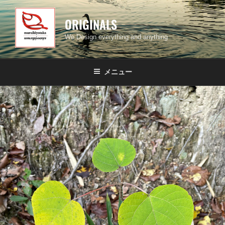
コ
ン
ORIGINALS
テ
We Design everything and anything
ン
ツ
へ
メニュー
ス
キ
ッ
プ