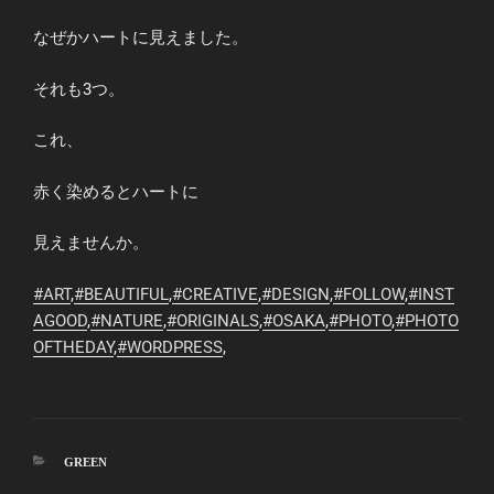
なぜかハートに見えました。
それも3つ。
これ、
赤く染めるとハートに
見えませんか。
#ART
,
#BEAUTIFUL
,
#CREATIVE
,
#DESIGN
,
#FOLLOW
,
#INST
AGOOD
,
#NATURE
,
#ORIGINALS
,
#OSAKA
,
#PHOTO
,
#PHOTO
OFTHEDAY
,
#WORDPRESS
,
カ
GREEN
テ