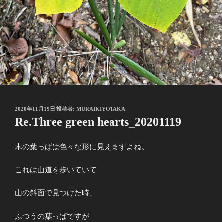
投
2020年11月19日
投稿者:
MURAIKIYOTAKA
稿
Re.Three green hearts_20201119
日:
木の葉っぱは色々な形に見えますよね。
これは山道を歩いていて
山の斜面で見つけた時、
ふつうの葉っぱですが