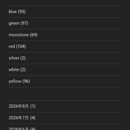
ョ
ン
blue
(93)
green
(97)
monotone
(69)
red
(104)
silver
(2)
white
(2)
yellow
(96)
2026年8月
(1)
2026年7月
(4)
2026年6月
(4)