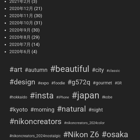
2021年2月
(3)
2020年12月
(21)
2020年11月
(30)
2020年10月
(31)
2020年9月
(30)
2020年8月
(29)
2020年7月
(14)
2020年6月
(4)
#beautiful
#art
#city
#autumn
#classic
#design
#g572q
#gourmet
#expo
#foodie
#GR
#japan
#insta
#hokkaido
#kobe
#iPhone
#natural
#kyoto
#morning
#night
#nikoncreators
#nikoncreators_2024color
#osaka
#Nikon Z6
#nikoncreators_2024nostalgic