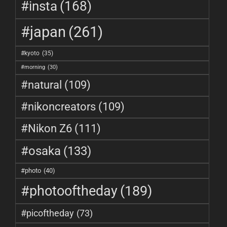
#insta
(168)
#japan
(261)
#kyoto
(35)
#morning
(30)
#natural
(109)
#nikoncreators
(109)
#Nikon Z6
(111)
#osaka
(133)
#photo
(40)
#photooftheday
(189)
#picoftheday
(73)