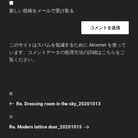
新しい投稿をメールで受け取る
このサイトはスパムを低減するために Akismet を使って
います。
コメントデータの処理方法の詳細はこちらをご
覧ください
。
投
前
前
稿
の
Re. Dressing room in the sky_20201013
ナ
投
ビ
稿
次
次
ゲ
の
Re. Modern lattice door_20201015
投
ー