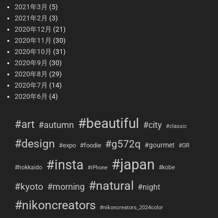
2021年3月
(5)
2021年2月
(3)
2020年12月
(21)
2020年11月
(30)
2020年10月
(31)
2020年9月
(30)
2020年8月
(29)
2020年7月
(14)
2020年6月
(4)
#beautiful
#art
#city
#autumn
#classic
#design
#g572q
#gourmet
#expo
#foodie
#GR
#japan
#insta
#hokkaido
#kobe
#iPhone
#natural
#kyoto
#morning
#night
#nikoncreators
#nikoncreators_2024color