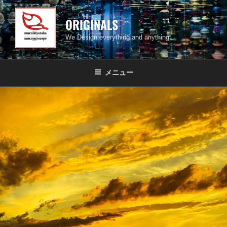
コ
ン
ORIGINALS
テ
We Design everything and anything
ン
ツ
へ
メニュー
ス
キ
ッ
プ