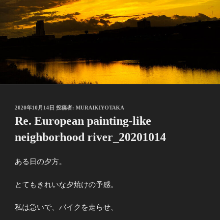
投
2020年10月14日
投稿者:
MURAIKIYOTAKA
稿
Re. European painting-like
日:
neighborhood river_20201014
ある日の夕方。
とてもきれいな夕焼けの予感。
私は急いで、バイクを走らせ、