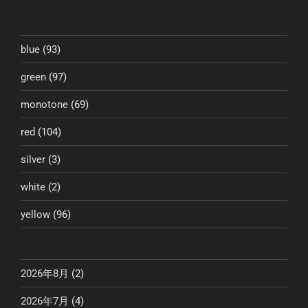
稿
シ
ョ
ン
blue
(93)
green
(97)
monotone
(69)
red
(104)
silver
(3)
white
(2)
yellow
(96)
2026年8月
(2)
2026年7月
(4)