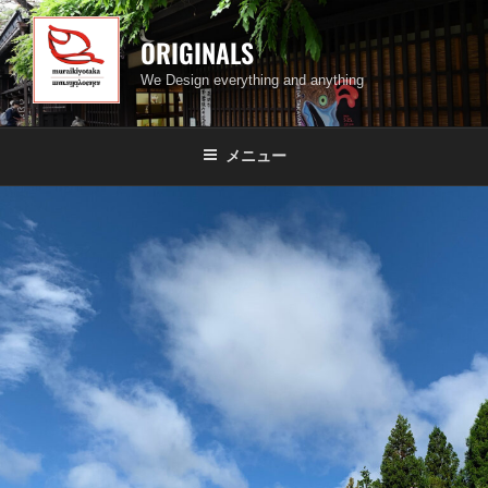
コ
ン
ORIGINALS
テ
We Design everything and anything
ン
ツ
へ
メニュー
ス
キ
ッ
プ