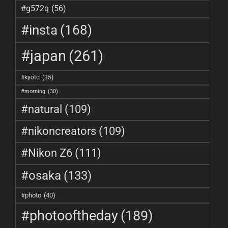
#g572q
(56)
#insta
(168)
#japan
(261)
#kyoto
(35)
#morning
(30)
#natural
(109)
#nikoncreators
(109)
#Nikon Z6
(111)
#osaka
(133)
#photo
(40)
#photooftheday
(189)