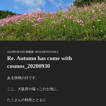
投
2020年9月30日
投稿者:
MURAIKIYOTAKA
稿
Re. Autumn has come with
日:
cosmos_20200930
ある快晴の日です。
ここ、大阪府の端っこの土地に、
たくさんの秋桜とともに