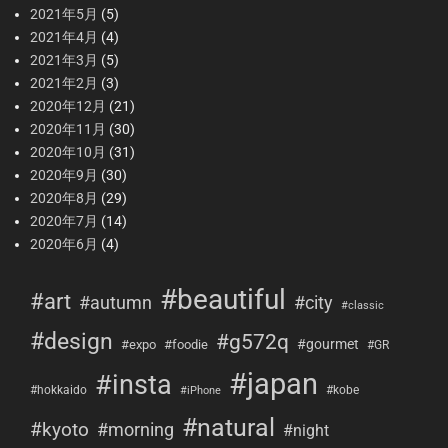
2021年5月
(5)
2021年4月
(4)
2021年3月
(5)
2021年2月
(3)
2020年12月
(21)
2020年11月
(30)
2020年10月
(31)
2020年9月
(30)
2020年8月
(29)
2020年7月
(14)
2020年6月
(4)
#beautiful
#art
#city
#autumn
#classic
#design
#g572q
#gourmet
#expo
#foodie
#GR
#japan
#insta
#hokkaido
#kobe
#iPhone
#natural
#kyoto
#morning
#night