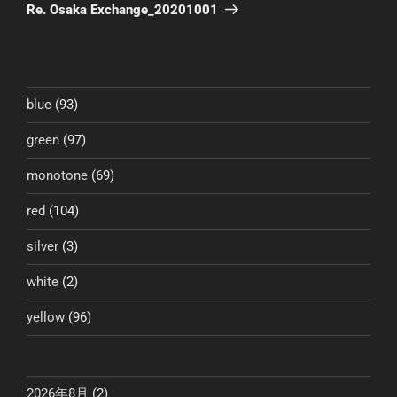
ゲ
の
Re. Osaka Exchange_20201001
投
ー
稿
シ
ョ
ン
blue
(93)
green
(97)
monotone
(69)
red
(104)
silver
(3)
white
(2)
yellow
(96)
2026年8月
(2)