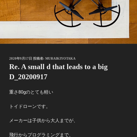
投
2020年9月17日
投稿者:
MURAIKIYOTAKA
稿
Re. A small d that leads to a big
日:
D_20200917
重さ80gのとても軽い
トイドローンです。
メーカーは子供から大人までが、
飛行からプログラミングまで、