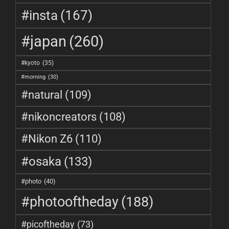
#insta
(167)
#japan
(260)
#kyoto
(35)
#morning
(30)
#natural
(109)
#nikoncreators
(108)
#Nikon Z6
(110)
#osaka
(133)
#photo
(40)
#photooftheday
(188)
#picoftheday
(73)