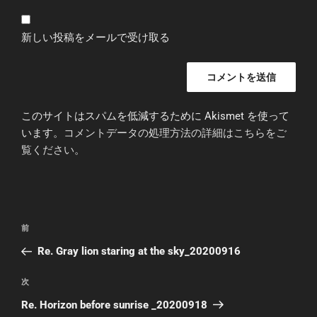
新しい投稿をメールで受け取る
このサイトはスパムを低減するために Akismet を使って
います。
コメントデータの処理方法の詳細はこちらをご
覧ください
。
投
前
前
稿
の
Re. Gray lion staring at the sky_20200916
ナ
投
ビ
稿
次
次
ゲ
の
Re. Horizon before sunrise _20200918