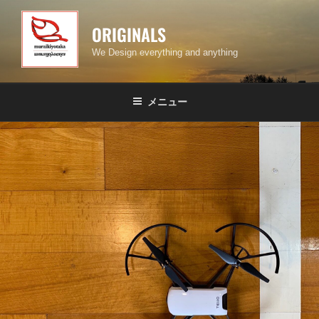
コ
ン
ORIGINALS
テ
We Design everything and anything
ン
ツ
へ
メニュー
ス
キ
ッ
プ