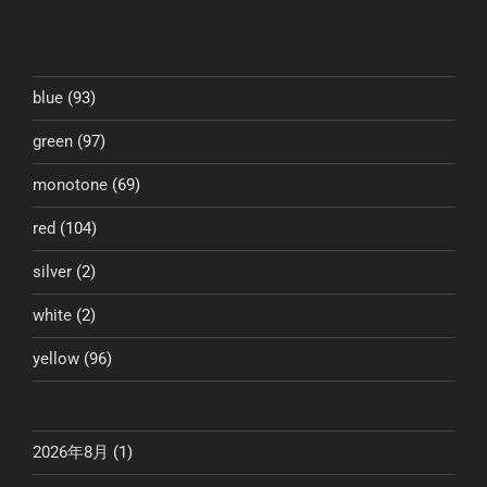
投
ー
稿
シ
ョ
ン
blue
(93)
green
(97)
monotone
(69)
red
(104)
silver
(2)
white
(2)
yellow
(96)
2026年8月
(1)