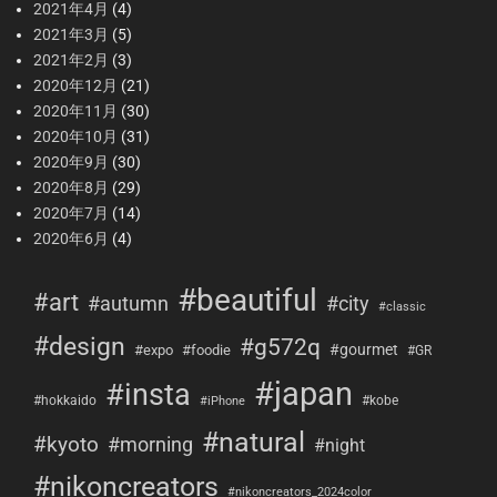
2021年4月
(4)
2021年3月
(5)
2021年2月
(3)
2020年12月
(21)
2020年11月
(30)
2020年10月
(31)
2020年9月
(30)
2020年8月
(29)
2020年7月
(14)
2020年6月
(4)
#beautiful
#art
#city
#autumn
#classic
#design
#g572q
#gourmet
#expo
#foodie
#GR
#japan
#insta
#hokkaido
#kobe
#iPhone
#natural
#kyoto
#morning
#night
#nikoncreators
#nikoncreators_2024color