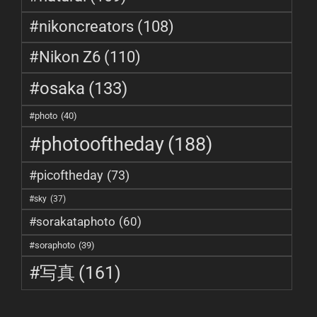
#nikoncreators
(108)
#Nikon Z6
(110)
#osaka
(133)
#photo
(40)
#photooftheday
(188)
#picoftheday
(73)
#sky
(37)
#sorakataphoto
(60)
#soraphoto
(39)
#写真
(161)