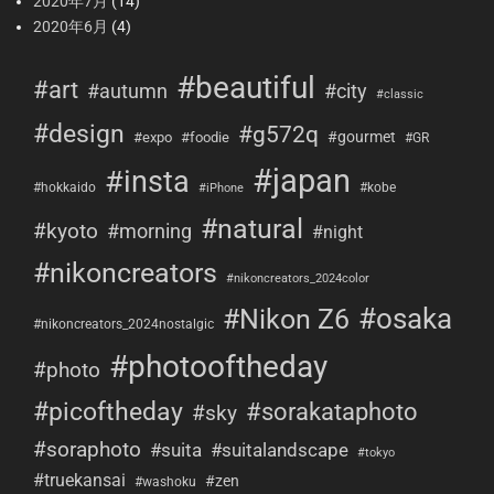
2020年7月
(14)
2020年6月
(4)
#beautiful
#art
#city
#autumn
#classic
#design
#g572q
#gourmet
#expo
#foodie
#GR
#japan
#insta
#hokkaido
#kobe
#iPhone
#natural
#kyoto
#morning
#night
#nikoncreators
#nikoncreators_2024color
#osaka
#Nikon Z6
#nikoncreators_2024nostalgic
#photooftheday
#photo
#picoftheday
#sorakataphoto
#sky
#soraphoto
#suita
#suitalandscape
#tokyo
#truekansai
#zen
#washoku