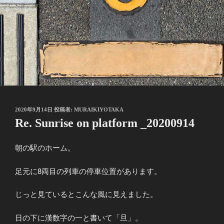
投
2020年9月14日
投稿者:
MURAIKIYOTAKA
稿
Re. Sunrise on platform _20200914
日:
朝の駅のホーム。
足元に8両目の列車の停車位置があります。
じっと見ているとこんな風に見えました。
日の下に漢数字の一と書いて「旦」。