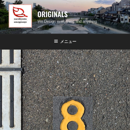
コ
ン
ORIGINALS
テ
We Design everything and anything
ン
ツ
へ
メニュー
ス
キ
ッ
プ