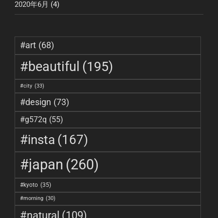
2020年6月
(4)
#art
(68)
#beautiful
(195)
#city
(33)
#design
(73)
#g572q
(55)
#insta
(167)
#japan
(260)
#kyoto
(35)
#morning
(30)
#natural
(109)