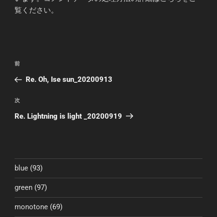
覧ください
。
投
前
前
稿
の
Re. Oh, Ise sun_20200913
ナ
投
ビ
稿
次
次
ゲ
の
Re. Lightning is light _20200919
投
ー
稿
シ
ョ
ン
blue
(93)
green
(97)
monotone
(69)