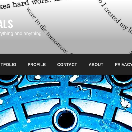
ALS
ything and anything
TFOLIO
PROFILE
CONTACT
ABOUT
PRIVACY