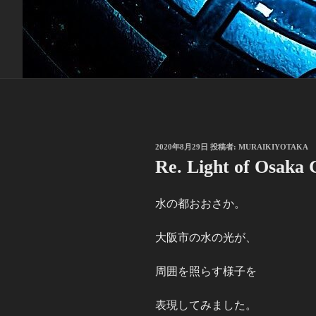
投
2020年8月29日
投稿者:
MURAIKIYOTAKA
稿
Re. Light of Osaka 
日:
水の都おおさか。
大阪市の水の光が、
周囲を照らす様子を
表現してみました。