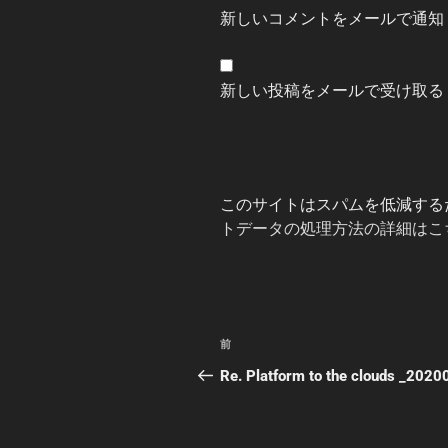
新しいコメントをメールで通知
新しい投稿をメールで受け取る
このサイトはスパムを低減するため
トデータの処理方法の詳細はこ
投
前
前
稿
の
Re. Platform to the clouds _202
投
ナ
稿
ビ