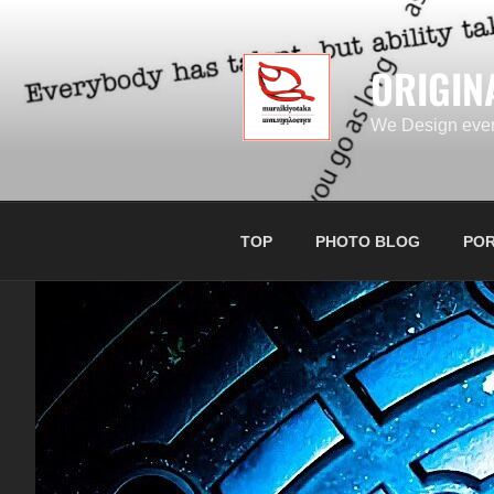
コ
ン
テ
ORIGIN
ン
ツ
We Design ever
へ
ス
キ
ッ
TOP
PHOTO BLOG
POR
プ