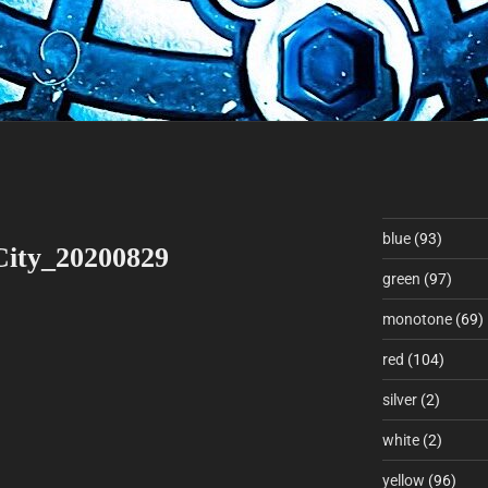
blue
(93)
City_20200829
green
(97)
monotone
(69)
red
(104)
silver
(2)
white
(2)
yellow
(96)