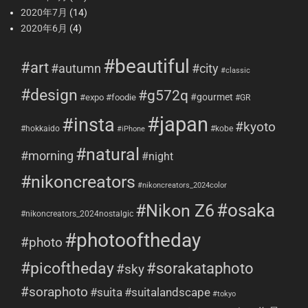
2020年7月
(14)
2020年6月
(4)
#beautiful
#art
#city
#autumn
#classic
#design
#g572q
#gourmet
#expo
#foodie
#GR
#japan
#insta
#kyoto
#hokkaido
#kobe
#iPhone
#natural
#morning
#night
#nikoncreators
#nikoncreators_2024color
#osaka
#Nikon Z6
#nikoncreators_2024nostalgic
#photooftheday
#photo
#picoftheday
#sorakataphoto
#sky
#soraphoto
#suita
#suitalandscape
#tokyo