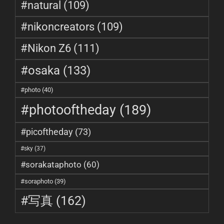
#natural
(109)
#nikoncreators
(109)
#Nikon Z6
(111)
#osaka
(133)
#photo
(40)
#photooftheday
(189)
#picoftheday
(73)
#sky
(37)
#sorakataphoto
(60)
#soraphoto
(39)
#写真
(162)