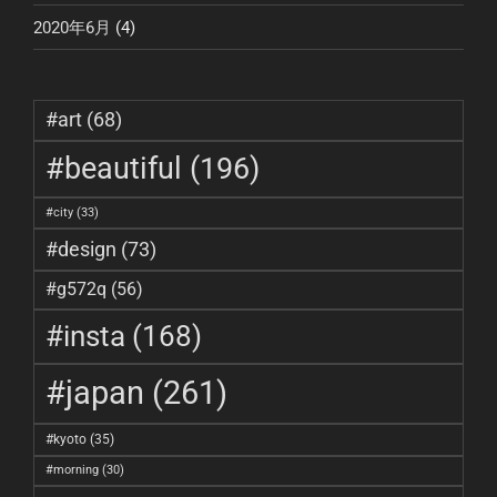
2020年6月
(4)
#art
(68)
#beautiful
(196)
#city
(33)
#design
(73)
#g572q
(56)
#insta
(168)
#japan
(261)
#kyoto
(35)
#morning
(30)