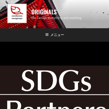
コ
ン
ORIGINALS
テ
We Design everything and anything
ン
ツ
へ
メニュー
ス
キ
ッ
プ