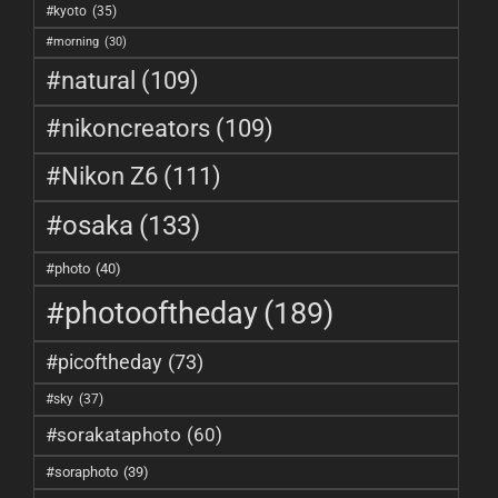
#kyoto
(35)
#morning
(30)
#natural
(109)
#nikoncreators
(109)
#Nikon Z6
(111)
#osaka
(133)
#photo
(40)
#photooftheday
(189)
#picoftheday
(73)
#sky
(37)
#sorakataphoto
(60)
#soraphoto
(39)