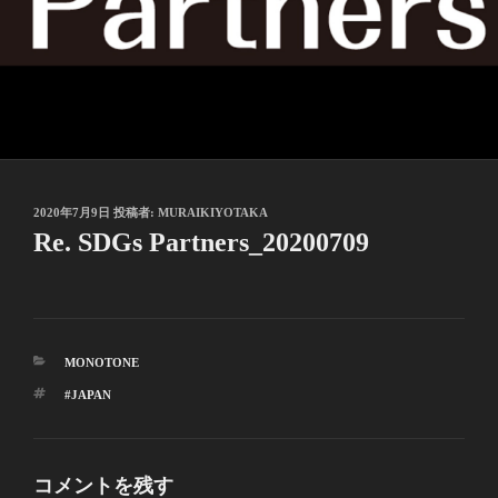
投
2020年7月9日
投稿者:
MURAIKIYOTAKA
稿
Re. SDGs Partners_20200709
日:
カ
MONOTONE
テ
タ
#JAPAN
ゴ
グ
リ
ー
コメントを残す