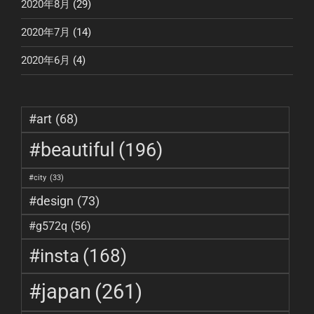
2020年8月
(29)
2020年7月
(14)
2020年6月
(4)
#art
(68)
#beautiful
(196)
#city
(33)
#design
(73)
#g572q
(56)
#insta
(168)
#japan
(261)