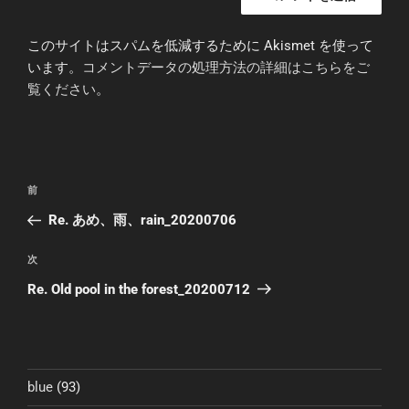
このサイトはスパムを低減するために Akismet を使って
います。
コメントデータの処理方法の詳細はこちらをご
覧ください
。
投
前
前
稿
の
Re. あめ、雨、rain_20200706
ナ
投
ビ
稿
次
次
ゲ
の
Re. Old pool in the forest_20200712
投
ー
稿
シ
ョ
ン
blue
(93)