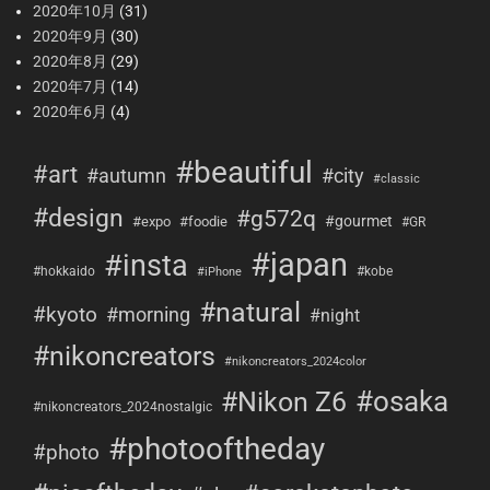
2020年10月
(31)
2020年9月
(30)
2020年8月
(29)
2020年7月
(14)
2020年6月
(4)
#beautiful
#art
#city
#autumn
#classic
#design
#g572q
#gourmet
#expo
#foodie
#GR
#japan
#insta
#hokkaido
#kobe
#iPhone
#natural
#kyoto
#morning
#night
#nikoncreators
#nikoncreators_2024color
#osaka
#Nikon Z6
#nikoncreators_2024nostalgic
#photooftheday
#photo