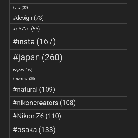
#city
(33)
#design
(73)
#g572q
(55)
#insta
(167)
#japan
(260)
#kyoto
(35)
#morning
(30)
#natural
(109)
#nikoncreators
(108)
#Nikon Z6
(110)
#osaka
(133)