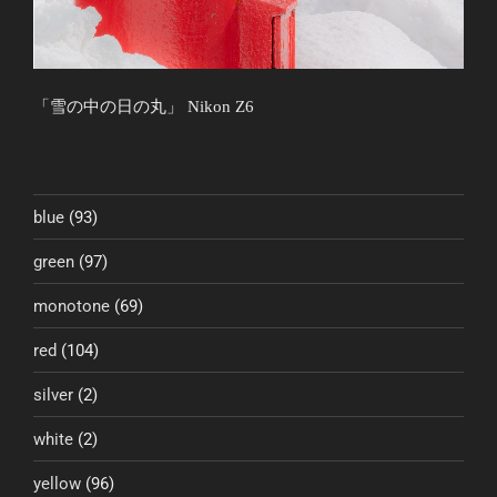
「雪の中の日の丸」 Nikon Z6
blue
(93)
green
(97)
monotone
(69)
red
(104)
silver
(2)
white
(2)
yellow
(96)