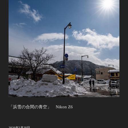
「浜雪の合間の青空」 Nikon Z6
投
2026年2月28日