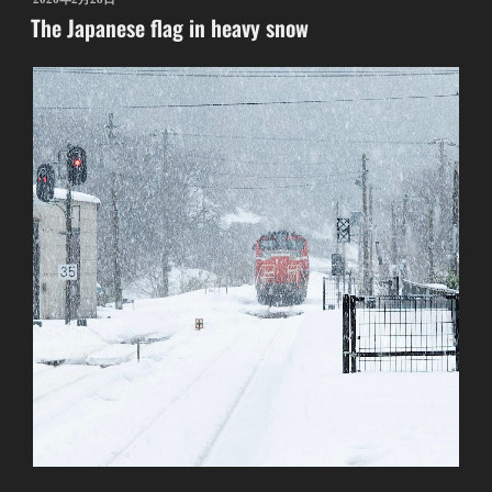
The Japanese flag in heavy snow
稿
日: