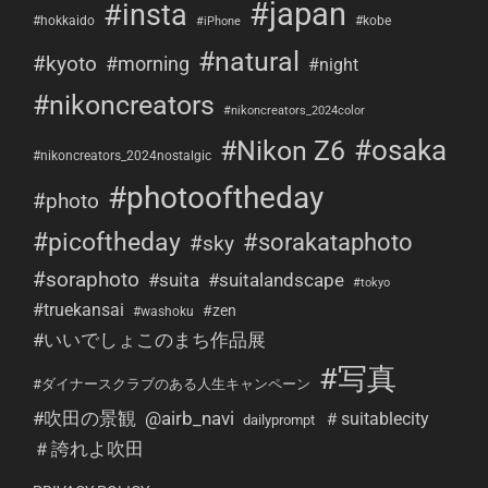
#japan
#insta
#hokkaido
#kobe
#iPhone
#natural
#kyoto
#morning
#night
#nikoncreators
#nikoncreators_2024color
#osaka
#Nikon Z6
#nikoncreators_2024nostalgic
#photooftheday
#photo
#picoftheday
#sorakataphoto
#sky
#soraphoto
#suita
#suitalandscape
#tokyo
#truekansai
#zen
#washoku
#いいでしょこのまち作品展
#写真
#ダイナースクラブのある人生キャンペーン
#吹田の景観
@airb_navi
＃suitablecity
dailyprompt
＃誇れよ吹田