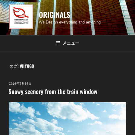
コ
ン
ORIGINALS
テ
We Design everything and anything
ン
ツ
へ
メニュー
ス
キ
ッ
タグ:
#HYOGO
プ
投
2026年3月14日
Snowy scenery from the train window
稿
日: