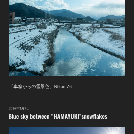
「車窓からの雪景色」Nikon Z6
投
2026年3月7日
Blue sky between “HAMAYUKI”snowflakes
稿
日: