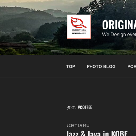
コ
ン
テ
ORIGIN
ン
ツ
We Design ever
へ
ス
キ
ッ
TOP
PHOTO BLOG
POR
プ
タグ:
#COFFEE
投
2026年1月10日
Jazz & Java in KOBE
稿
日: