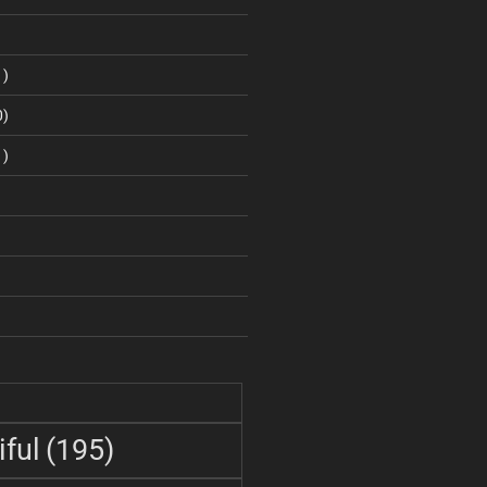
1)
0)
1)
ful
(195)